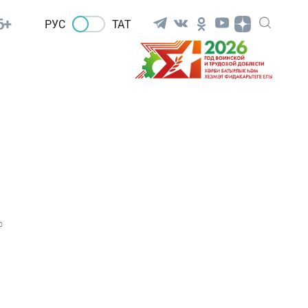
6+
РУС
ТАТ
0