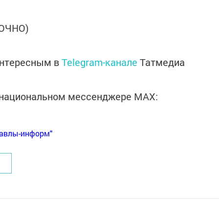
ТОЧНО)
интересным в
Telegram-канале
Татмедиа
в национальном мессенджере MАХ:
Бавлы-информ"