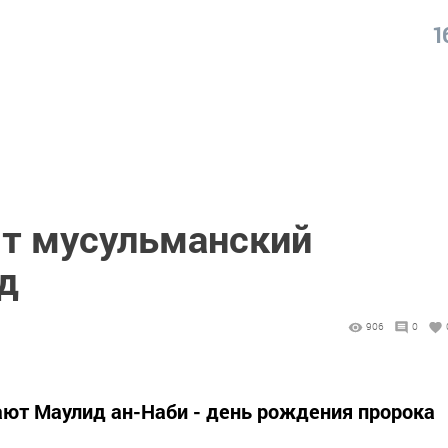
1
ят мусульманский
д
906
0
ают Маулид ан-Наби - день рождения пророка