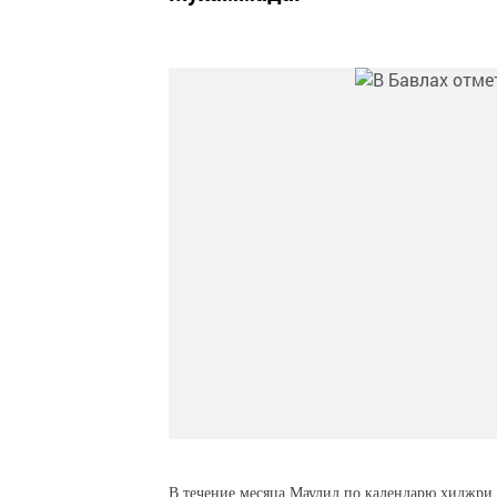
В течение месяца Маулид по календарю хиджри 