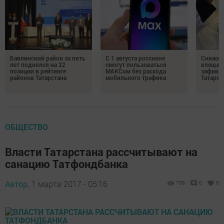
Бавлинский район за пять
С 1 августа россияне
Снижени
лет поднялся на 22
смогут пользоваться
клещей
позиции в рейтинге
МАКСом без расхода
зафикс
районов Татарстана
мобильного трафика
Татарст
ОБЩЕСТВО
Власти Татарстана рассчитывают на
санацию Татфондбанка
Автор,
1 марта 2017 - 05:16
736
0
0