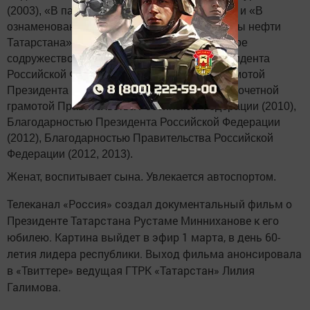
(2003), «В память 1000-летия Казани» (2005) и «В
ознаменование добычи 3 миллиардной тонны нефти
Татарстана» (2007), медалью ФСБ «За боевое
содружество» (2013), Благодарностью Президента
Российской Федерации (2008), почетной грамотой
Президента Российской Федерации (2009), почетной
грамотой Правительства Российской Федерации (2010),
Благодарностью Президента Российской Федерации
(2012), Благодарностью Правительства Российской
Федерации (2012, 2013).
Женат, воспитывает сына. Увлекается автоспортом.
Телеканал «Россия» создал документальный фильм о
Президенте Татарстана Рустаме Минниханове к его
юбилею. Картина выйдет в эфир 1 марта, в день 60-
летия лидера республики. Выход фильма анонсировала
в «Твиттере» ведущая ГТРК «Татарстан» Лилия
Галимова.