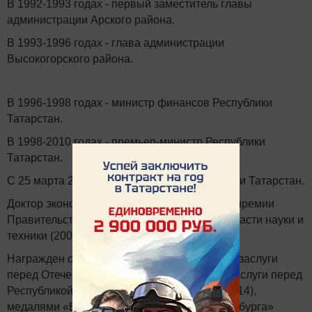
В 1992-1993 годах - первый заместитель главы
администрации Арского района.
В 1993-1996 годах - глава администрации
Высокогорского района.
В 1996-1998 годах - министр финансов Республики
Татарстан.
В 1998-2010 годах - премьер-министр Республики
Татарстан.
С 25 марта 2010 года - Президент Республики Татарстан.
Доктор экономических наук (2003). Лауреат премии
Правительства Российской Федерации в области науки и
техники (2009). Заслуженный мастер спорта.
Награжден орденами «Дружбы» (2002), «За заслуги
перед Отечеством» IV степени (2007), «За заслуги перед
Республикой Татарстан» (2007) и Почета (2014),
медалями «В память 300-летия Санкт-Петербурга»