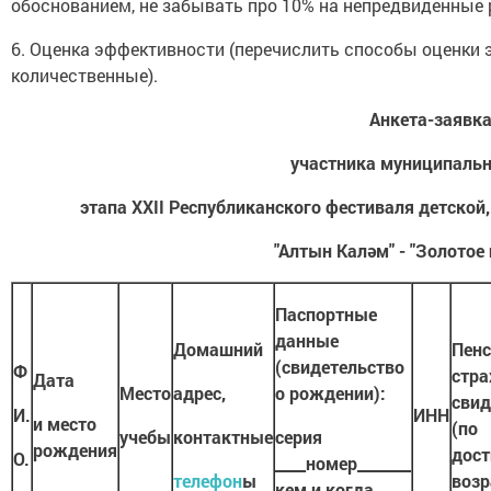
обоснованием, не забывать про 10% на непредвиденные 
6. Оценка эффективности (перечислить способы оценки 
количественные).
Анкета-заявк
участника муниципальн
этапа XX
I
I Республиканского фестиваля детско
"Алтын Каләм" - "Золотое 
Паспортные
данные
Домашний
Пенс
(свидетельство
Ф
стра
Дата
Место
адрес
,
о рождении):
свид
И.
ИНН
и место
(по
учебы
контактные
серия
рождения
дос
О.
____номер_______
телефон
ы
возр
кем и когда