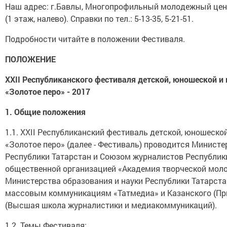
Наш адрес: г.Бавлы, Многопрофильный молодежный цент
(1 этаж, налево). Справки по тел.: 5-13-35, 5-21-51.
Подробности читайте в положении Фестиваля.
ПОЛОЖЕНИЕ
X
XII
Республиканского фестиваля детской, юношеской
и
«Золотое перо» - 2017
1.
Общие положения
1.1. XXII Республиканский фестиваль детской, юношеско
«Золотое перо» (далее - Фестиваль) проводится Минист
Республики Татарстан и Союзом журналистов Республик
общественной организацией «Академия творческой моло
Министерства образования и науки Республики Татарстан
массовым коммуникациям «Татмедиа» и Казанского (Пр
(Высшая школа журналистики и медиакоммуникаций).
1.2. Темы Фестиваля: