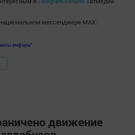
интересным в
Telegram-канале
Татмедиа
в национальном мессенджере MАХ:
Бавлы-информ"
граничено движение
автобусов