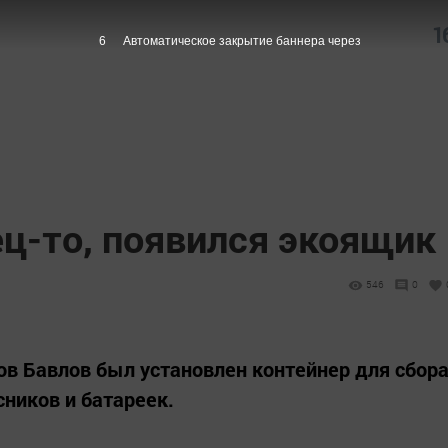
1
5
Автоматическое закрытие баннера через
ец-то, появился экоящик
546
0
ов Бавлов был установлен контейнер для сбор
ников и батареек.