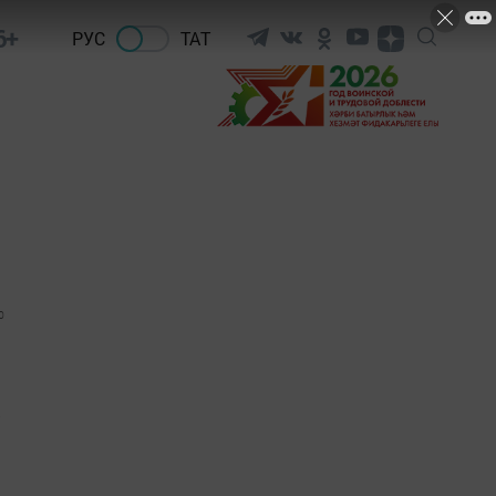
6+
РУС
ТАТ
0
а