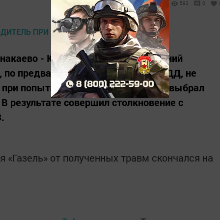
593
0
знакаево - Ютаза - М5 «Урал» 30-летний
», по предварительным данным ГИБДД, не
 при попытке совершения обгона не выбрал
 В результате совершил столкновение с
.
я «Газель» от полученных травм скончался на