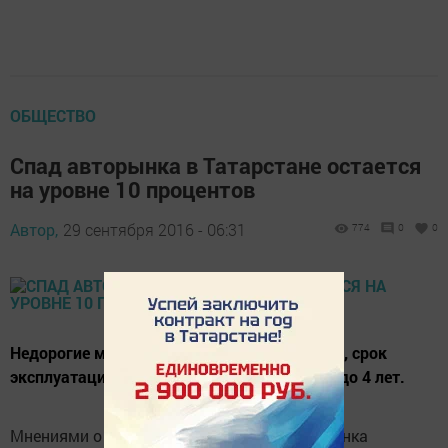
ОБЩЕСТВО
Спад авторынка в Татарстане остается
на уровне 10 процентов
Автор,
29 сентября 2016 - 06:31
774
0
0
Недорогие марки стали брать не так охотно, срок
эксплуатации автомобилей увеличился с 3 до 4 лет.
Мнениями о состоянии автомобильного рынка