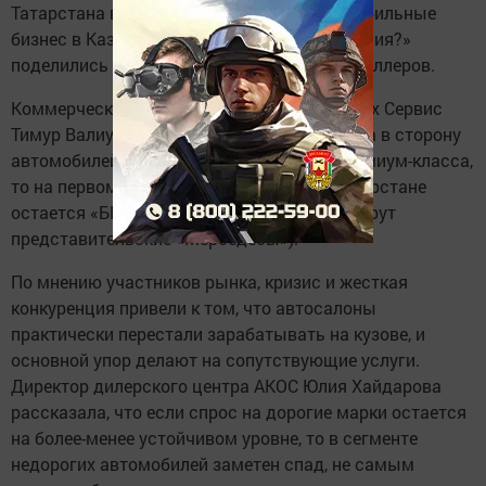
Татарстана в ходе круглого стола «Автомобильные
бизнес в Казани: стоит ли ждать возрождения?»
поделились представители крупных автодиллеров.
Коммерческий директор компании Транс Тех Сервис
Тимур Валиуллин отметил смещение спроса в сторону
автомобилей с пробегом, что касается премиум-класса,
то на первом месте по популярности в Татарстане
остается «БМВ» (в России охотнее всего берут
представительские «Мерседесы»).
По мнению участников рынка, кризис и жесткая
конкуренция привели к том, что автосалоны
практически перестали зарабатывать на кузове, и
основной упор делают на сопутствующие услуги.
Директор дилерского центра АКОС Юлия Хайдарова
рассказала, что если спрос на дорогие марки остается
на более-менее устойчивом уровне, то в сегменте
недорогих автомобилей заметен спад, не самым