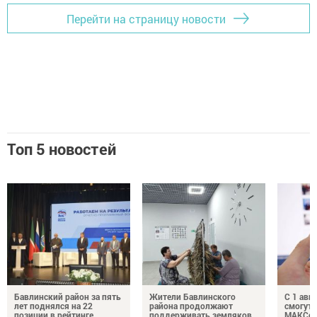
Перейти на страницу новости
Топ 5 новостей
Бавлинский район за пять
Жители Бавлинского
С 1 авг
лет поднялся на 22
района продолжают
смогут 
позиции в рейтинге
поддерживать земляков
МАКСом