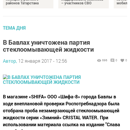
районов Татарстана
– участников СВО
мобиль
ТЕМА ДНЯ
В Бавлах уничтожена партия
стеклоомывающей жидкости
Автор,
12 января 2017 - 12:56
696
0
0
В магазине «SHIFA» ООО «Шифа-8» города Бавлы в
ходе внеплановой проверки Роспотребнадзора была
отобрана проба незамерзающей стеклоомывающей
жидкости серии «Зимний» CRISTAL WATER. При
использовании материала ссылка на издание "Слава