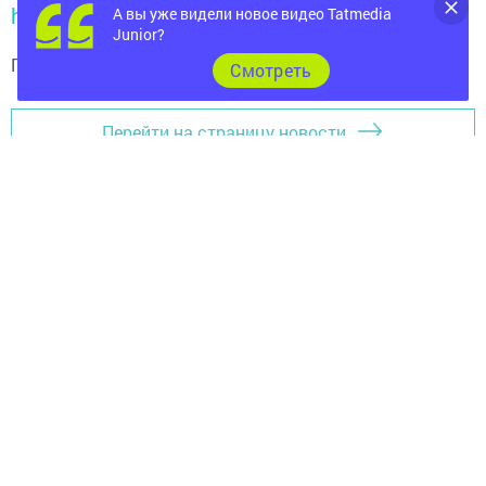
https://max.ru/tatmedia
А вы уже видели новое видео Tatmedia
Junior?
Подписывайтесь на
телеграм-канал "Бавлы-информ"
Cмотреть
Перейти на страницу новости