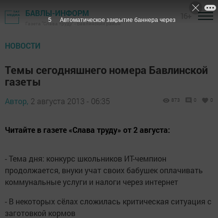
БАВЛЫ-ИНФОРМ
16+
4
Автоматическое закрытие баннера через
Газета "Слава труду" - Бавлинский район
НОВОСТИ
Темы сегодняшнего номера Бавлинской
газеты
Автор,
2 августа 2013 - 06:35
873
0
0
Читайте в газете «Слава труду» от 2 августа:
- Тема дня: конкурс школьников ИТ-чемпион
продолжается, внуки учат своих бабушек оплачивать
коммунальные услуги и налоги через интернет
- В некоторых сёлах сложилась критическая ситуация с
заготовкой кормов