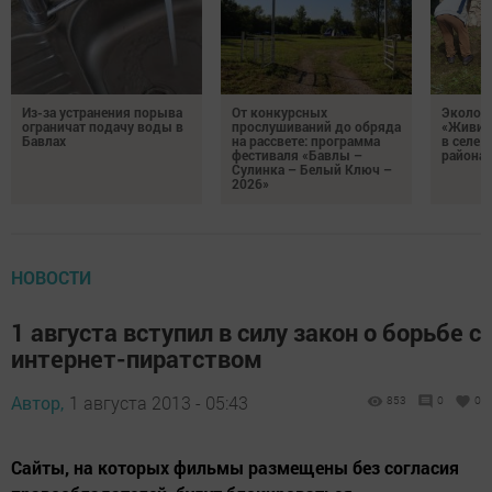
Из-за устранения порыва
От конкурсных
Эколог
ограничат подачу воды в
прослушиваний до обряда
«Живи, 
Бавлах
на рассвете: программа
в селе 
фестиваля «Бавлы –
района
Сулинка – Белый Ключ –
2026»
НОВОСТИ
1 августа вступил в силу закон о борьбе с
интернет-пиратством
Автор,
1 августа 2013 - 05:43
853
0
0
Сайты, на которых фильмы размещены без согласия