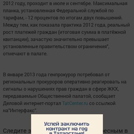
2012 году, проходит в июле и сентябре. Максимальная
планка, установленная Федеральной службой по
тарифам, - 12 процентов по итогам двух повышений.
Между тем, как показала практика 2012 года, реальный
рост платежей граждан (итоговая сумма в платёжной
квитанции), зачастую значительно превышает
установленные правительством ограничения",
отмечают в палате.
В январе 2013 года генпрокурор потребовал от
региональных прокуроров оперативно реагировать на
сигналы о нарушениях прав граждан в сфере ЖКХ,
передаваемые Общественной палатой, сообщает
Деловой интернет-портал
TatCenter.ru
со ссылкой
на"Интерфакс".
Следите за самым важным и интересным в