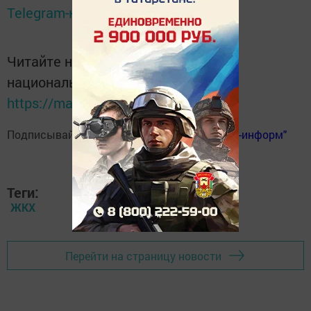
Telegram-канале
Татмедиа
Читайте новости Татарстана в
национальном мессенджере MАХ:
https://max.ru/tatmedia
Подписывайтесь на
телеграм-канал "Бавлы-информ"
Теги:
ЖКХ
Перейти на страницу новости