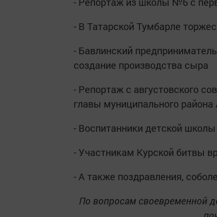
- Репортаж из школы №6 с пер
- В Татарской Тумбарле торже
- Бавлинский предприниматель 
создание производства сыра
- Репортаж с августовского со
главы муниципального района
- Воспитанники детской школы
- Участникам Курской битвы в
- А также поздравления, собол
По вопросам своевременной д
поч