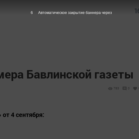
1
5
Автоматическое закрытие баннера через
мера Бавлинской газеты
783
0
 от 4 сентября: