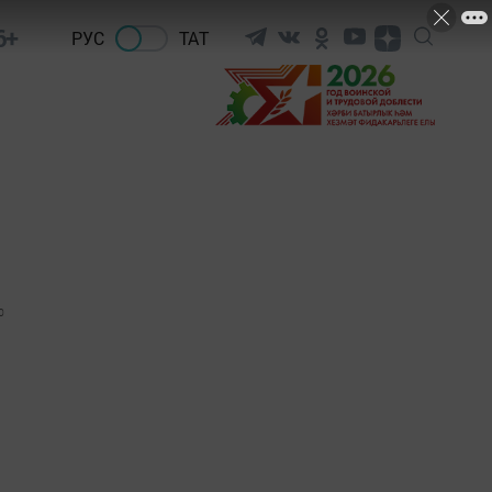
6+
РУС
ТАТ
0