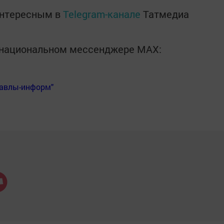
интересным в
Telegram-канале
Татмедиа
в национальном мессенджере MАХ:
Бавлы-информ"