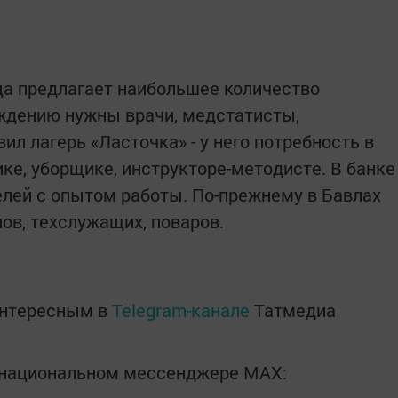
ца предлагает наибольшее количество
еждению нужны врачи, медстатисты,
л лагерь «Ласточка» - у него потребность в
ике, уборщике, инструкторе-методисте. В банке
елей с опытом работы. По-прежнему в Бавлах
ов, техслужащих, поваров.
интересным в
Telegram-канале
Татмедиа
в национальном мессенджере MАХ: