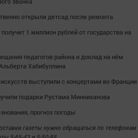
вого звонка
ственно открыли детсад после ремонта
получит 1 миллион рублей от государства на
вещания педагогов района и доклад на нём
 Альберта Хабибуллина
 искусств выступили с концертами во Франции
ручили подарки Рустама Минниханова
езнования, прогноз погоды
оставки газеты нужно обращаться по телефонам
ты 5-65-43 и 5-50-88