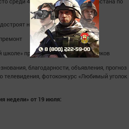
сто среди 43 муниципалитетов Татарстана по
 достроят новый клуб
апремонт
ей школе» проходят встречи выпускников
езнования, благодарности, объявления, прогноз
о телевидения, фотоконкурс «Любимый уголок
я недели» от 19 июля: