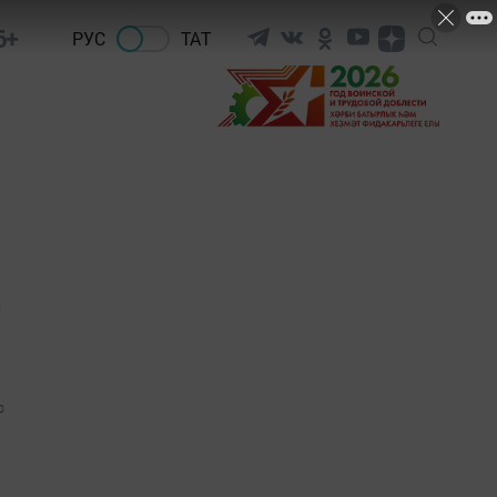
6+
РУС
ТАТ
т
0