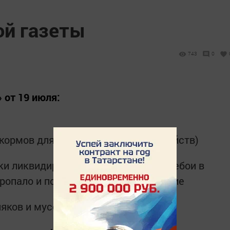
ой газеты
743
0
 от 19 июля:
а кормов для личных подсобных хозяйств)
лки ликвидировано, в Фоминовке перебои в
пропало и появилось эфирное вещание
няков и мусора