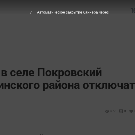
1
6
Автоматическое закрытие баннера через
 в селе Покровский
инского района отключа
677
0