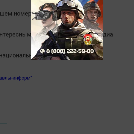
шем номере газеты «Слава труду»
интересным в
Telegram-канале
Татмедиа
в национальном мессенджере MАХ:
Бавлы-информ"