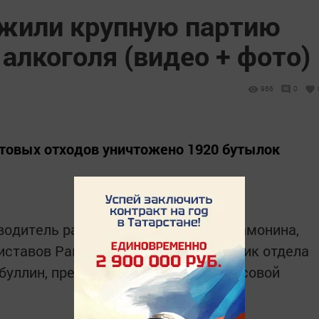
ожили крупную партию
алкоголя (видео + фото)
966
0
ытовых отходов уничтожено 1920 бутылок
водитель райисполкома Светлана Самонина,
иставов Рамиль Файзуллин, начальник отдела
буллин, представители средств массовой