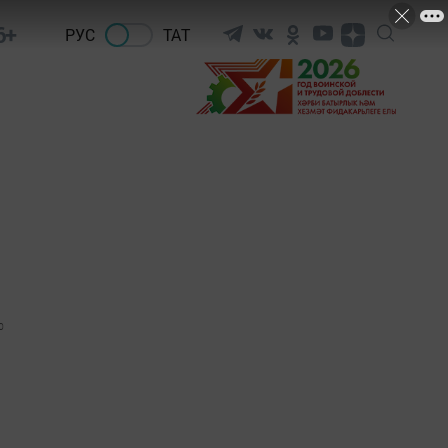
6+
РУС
ТАТ
0