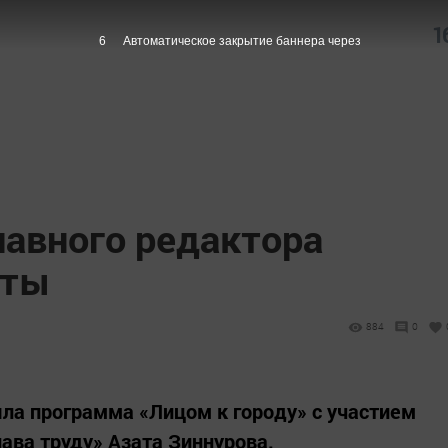
1
5
Автоматическое закрытие баннера через
лавного редактора
еты
884
0
ла программа «Лицом к городу» с участием
ава труду» Азата Зиннурова.