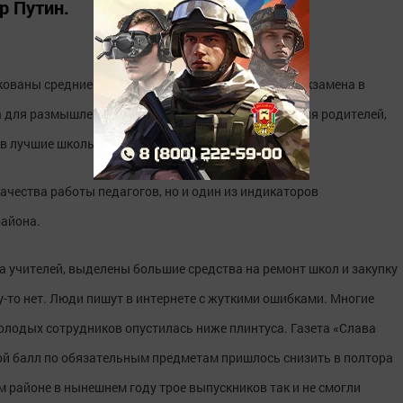
р Путин.
икованы средние баллы единого государственного экзамена в
 для размышления не только для педагогов, но и для родителей,
 в лучшие школы.
качества работы педагогов, но и один из индикаторов
района.
а учителей, выделены большие средства на ремонт школ и закупку
-то нет. Люди пишут в интернете с жуткими ошибками. Многие
олодых сотрудников опустилась ниже плинтуса. Газета «Слава
ной балл по обязательным предметам пришлось снизить в полтора
м районе в нынешнем году трое выпускников так и не смогли