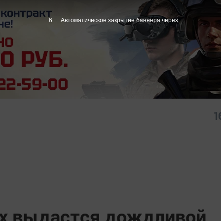
5
Автоматическое закрытие баннера через
1
ах выдастся дождливой