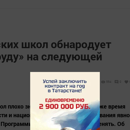
ских школ обнародует
руду» на следующей
554
0
л плохо знают русский язык и в то же время
ти и национализма? В сфере образования явно
 Программы преподавания нужно менять. Об