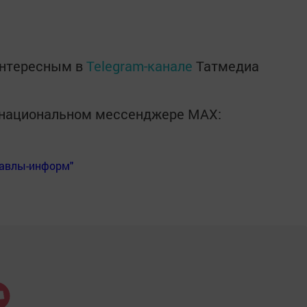
интересным в
Telegram-канале
Татмедиа
в национальном мессенджере MАХ:
Бавлы-информ"