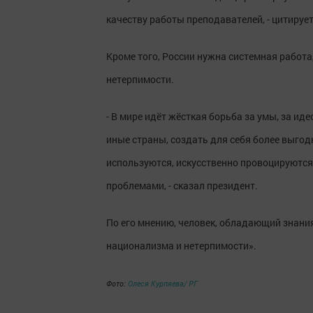
качеству работы преподавателей, - цитиру
Кроме того, России нужна системная работ
нетерпимости.
- В мире идёт жёсткая борьба за умы, за ид
иные страны, создать для себя более выгод
используются, искусственно провоцируются
проблемами, - сказал президент.
По его мнению, человек, обладающий знания
национализма и нетерпимости».
Фото:
Олеся Курпяева/ РГ