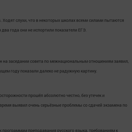
. Ходят слухи, что в некоторых школах всеми силами пытаются
 два года они не испортили показатели ЕГЭ.
ин на заседании совета по межнациональным отношениям заявил,
кущем году показали далеко не радужную картину.
досторожности прошёл абсолютно честно, без утечек и
 время выявил очень серьёзные проблемы со сдачей экзамена по
я к программам преподавания русского языка, требованиям к