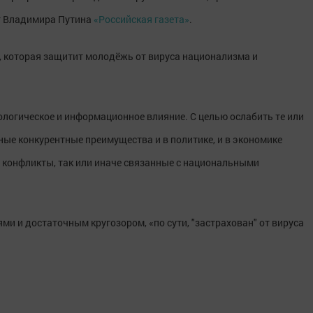
ет Владимира Путина
«Российская газета»
.
а, которая защитит молодёжь от вируса национализма и
еологическое и информационное влияние. С целью ослабить те или
ные конкурентные преимущества и в политике, и в экономике
 конфликты, так или иначе связанные с национальными
ми и достаточным кругозором, «по сути, "застрахован" от вируса