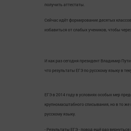
получить аттестаты.
Сейчас идёт формирование десятых классов
избавиться от слабых учеников, чтобы через
И как раз сегодня президент Владимир Пут
что результаты ЕГЭ по русскому языку в те
ЕГЭ в 2014 году в условиях особых мер пре
крупномасштабного списывания, но в то же
русскому языку.
- Результаты ЕГЭ - повод ещё раз вернутьс