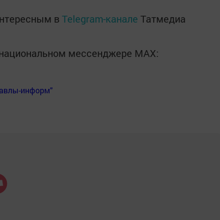
интересным в
Telegram-канале
Татмедиа
в национальном мессенджере MАХ:
Бавлы-информ"