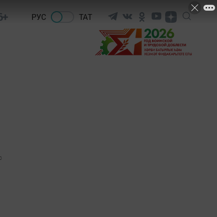
6+
РУС
ТАТ
0