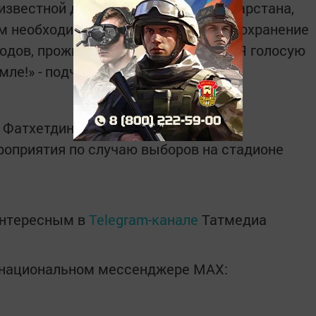
известной далеко за пределами Татарстана,
м необходимо продолжить курс на сохранение
родов, проживающих в республике. «Я голосую
мле!» - подчеркнул он.
 Фатхетдинов выступит под занавес
роприятия по случаю выборов на стадионе
интересным в
Telegram-канале
Татмедиа
в национальном мессенджере MАХ: