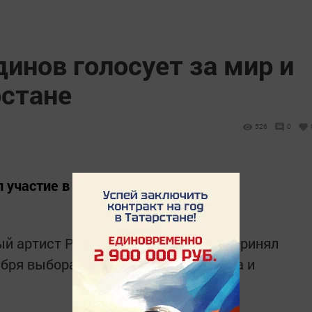
инов голосует за мир и
рстане
526
0
 участие в выборах.
й артист РТ Салават Фатхетдинов принял
ября выборах Президента Татарстана и