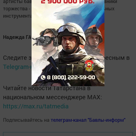
артисты бавлинской сцены, но и сами виновники
торжества - пели песни, играли на музыкальных
инструментах, исполняли частушки.
Надежда ГАРАЕВА
Следите за самым важным и интересным в
Telegram-канале
Татмедиа
Читайте новости Татарстана в
национальном мессенджере MАХ:
https://max.ru/tatmedia
Подписывайтесь на
телеграм-канал "Бавлы-информ"