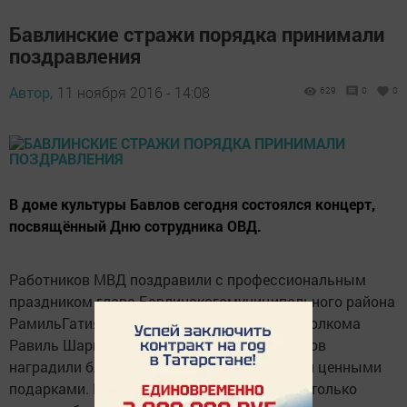
Бавлинские стражи порядка принимали
поздравления
Автор,
11 ноября 2016 - 14:08
629
0
0
В доме культуры Бавлов сегодня состоялся концерт,
посвящённый Дню сотрудника ОВД.
Работников МВД поздравили с профессиональным
праздником глава Бавлинскогомуниципального района
РамильГатиятуллин и руководитель горисполкома
Равиль Шарипов. Самых лучших сотрудников
наградили благодарственными письмами и ценными
подарками. В концерте приняли участие не только