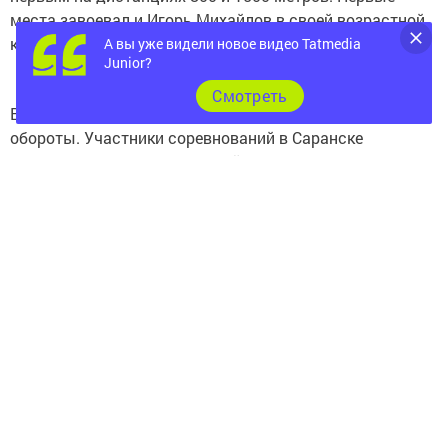
места завоевал и Игорь Михайлов в своей возрастной
категории 40-44 года.
А вы уже видели новое видео Tatmedia
Junior?
Cмотреть
Ветеранское спортивное движение в стране набирает
обороты. Участники соревнований в Саранске
затронули тему материальной поддержки ветеранского
спорта, ведь многие пожилые спортсмены
откладывают на поездку из своих пенсионных
накоплений, а победами прославляют всю страну.
Виктор Мельников готовится к поездке в турецкий
город Измир, на чемпионат Европы среди ветеранов,
который пройдёт в конце августа. Ветеран-нефтяник
тоже принимает участие в различных соревнованиях на
свои личные средства. На чемпионате Европы
надеется войти в тройку лидеров.
А в целом команда Татарстана заняла в Саранске