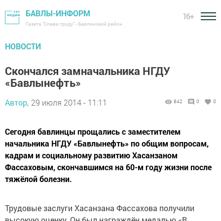
БАВЛЫ-ИНФОРМ
16+
Газета "Слава труду" - Бавлинский район
НОВОСТИ
Скончался замначальника НГДУ
«Бавлынефть»
Автор,
29 июля 2014 - 11:11
842
0
0
Сегодня бавлинцы прощались с заместителем
начальника НГДУ «Бавлынефть» по общим вопросам,
кадрам и социальному развитию Хасанзаном
Фассаховым, скончавшимся на 60-м году жизни после
тяжёлой болезни.
Трудовые заслуги Хасанзана Фассахова получили
высокую оценку. Он был награждён медалью «В