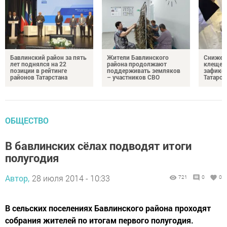
Бавлинский район за пять
Жители Бавлинского
Снижени
лет поднялся на 22
района продолжают
клещей
позиции в рейтинге
поддерживать земляков
зафикс
районов Татарстана
– участников СВО
Татарст
ОБЩЕСТВО
В бавлинских сёлах подводят итоги
полугодия
Автор,
28 июля 2014 - 10:33
721
0
0
В сельских поселениях Бавлинского района проходят
собрания жителей по итогам первого полугодия.