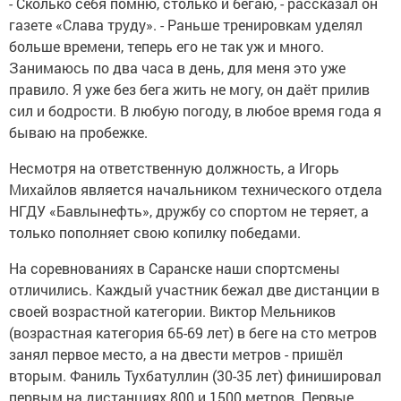
- Сколько себя помню, столько и бегаю, - рассказал он
газете «Слава труду». - Раньше тренировкам уделял
больше времени, теперь его не так уж и много.
Занимаюсь по два часа в день, для меня это уже
правило. Я уже без бега жить не могу, он даёт прилив
сил и бодрости. В любую погоду, в любое время года я
бываю на пробежке.
Несмотря на ответственную должность, а Игорь
Михайлов является начальником технического отдела
НГДУ «Бавлынефть», дружбу со спортом не теряет, а
только пополняет свою копилку победами.
На соревнованиях в Саранске наши спортсмены
отличились. Каждый участник бежал две дистанции в
своей возрастной категории. Виктор Мельников
(возрастная категория 65-69 лет) в беге на сто метров
занял первое место, а на двести метров - пришёл
вторым. Фаниль Тухбатуллин (30-35 лет) финишировал
первым на дистанциях 800 и 1500 метров. Первые