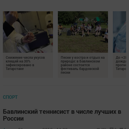
Снижение числа укусов
Песни у костра и отдых на
До +28 
клещей на 30%
природе: в Бавлинском
дождям
зафиксировано в
районе состоится
прогноз
Татарстане
фестиваль бардовской
Татарст
песни
СПОРТ
Бавлинский теннисист в числе лучших в
России