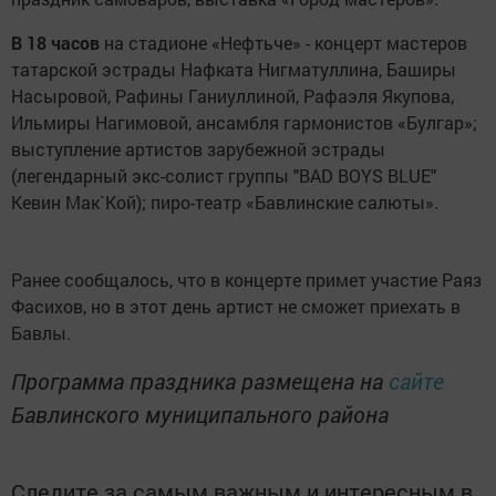
В 18 часов
на стадионе «Нефтьче» - концерт мастеров
татарской эстрады Нафката Нигматуллина, Баширы
Насыровой, Рафины Ганиуллиной, Рафаэля Якупова,
Ильмиры Нагимовой, ансамбля гармонистов «Булгар»;
выступление артистов зарубежной эстрады
(легендарный экс-солист группы "BAD BOYS BLUE"
Кевин Мак`Кой); пиро-театр «Бавлинские салюты».
Ранее сообщалось, что в концерте примет участие Раяз
Фасихов, но в этот день артист не сможет приехать в
Бавлы.
Программа праздника размещена на
сайте
Бавлинского муниципального района
Следите за самым важным и интересным в