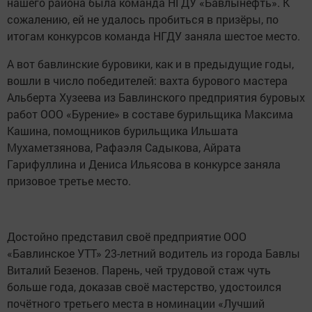
нашего района была команда НГДУ «Бавлынефть». К
сожалению, ей не удалось пробиться в призёры, по
итогам конкурсов команда НГДУ заняла шестое место.
А вот бавлинские буровики, как и в предыдущие годы,
вошли в число победителей: вахта бурового мастера
Альберта Хузеева из Бавлинского предприятия буровых
работ ООО «Бурение» в составе бурильщика Максима
Кашина, помощников бурильщика Ильшата
Мухаметзянова, Рафаэля Садыкова, Айрата
Гарифуллина и Дениса Ильясова в конкурсе заняла
призовое третье место.
Достойно представил своё предприятие ООО
«Бавлинское УТТ» 23-летний водитель из города Бавлы
Виталий Безенов. Парень, чей трудовой стаж чуть
больше года, доказав своё мастерство, удостоился
почётного третьего места в номинации «Лучший