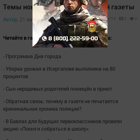
Темы нового номера Бавлинской газеты
Автор,
21 августа 2013 - 13:20
710
0
0
Читайте в газете «Слава труду» от 21 августа:
- Программа Дня города
- Уборка урожая в Исергапове выполнена на 80
процентов
- Сын нерадивых родителей помещён в приют
- Обратная связь: почему в газете не печатается
криминальная хроника полиции?
- В Бавлах для будущих первоклассников провели
акцию «Помоги собраться в школу»