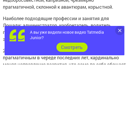
прагматичной, склонной к авантюрам, корыстной.
Наиболее подходящие профессии и занятия для
Лошади: администратор, изобретатель, водитель,
преподаватель, художник, парикмахер, репортёр и
А вы уже видели новое видео Tatmedia
Junior?
экскурсовод.
Cмотреть
2014 год Лошади обещает стать наиболее удачным и
прагматичным в череде последних лет, кардинально
меняя направление развития, что само по себе обещает
благоприятные перемены во всех сферах человеческой
жизни.
Гороскоп для людей, родившихся в год Лошади
Обычно люди, рождённые в год Лошади, представляют
собой очень активных деловых людей. Если они
намечают цель, то для достижения своих интересов