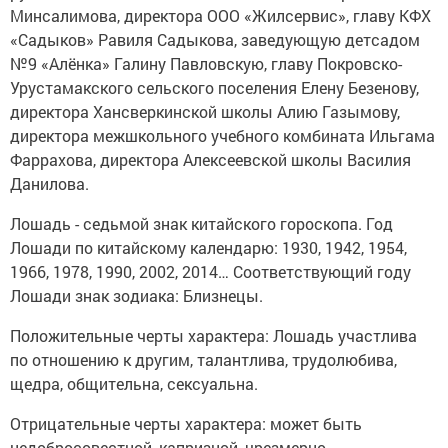
Минсалимова, директора ООО «Жилсервис», главу КФХ
«Садыков» Равиля Садыкова, заведующую детсадом
№9 «Алёнка» Галину Павловскую, главу Покровско-
Урустамакского сельского поселения Елену Безенову,
директора Хансверкинской школы Алию Газымову,
директора межшкольного учебного комбината Ильгама
Фаррахова, директора Алексеевской школы Василия
Данилова.
Лошадь - седьмой знак китайского гороскопа. Год
Лошади по китайскому календарю: 1930, 1942, 1954,
1966, 1978, 1990, 2002, 2014… Соответствующий году
Лошади знак зодиака: Близнецы.
Положительные черты характера: Лошадь участлива
по отношению к другим, талантлива, трудолюбива,
щедра, общительна, сексуальна.
Отрицательные черты характера: может быть
недобросовестной, капризной, чрезмерно