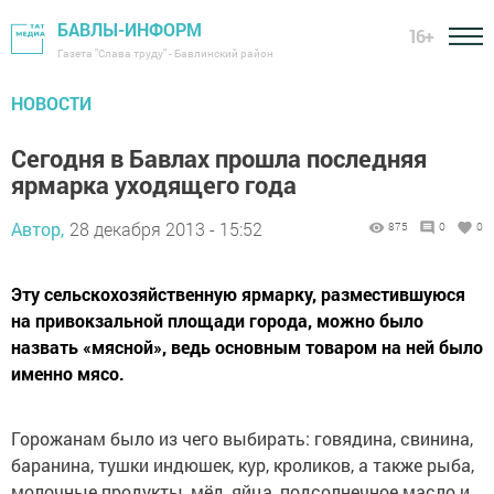
БАВЛЫ-ИНФОРМ
16+
Газета "Слава труду" - Бавлинский район
НОВОСТИ
Сегодня в Бавлах прошла последняя
ярмарка уходящего года
Автор,
28 декабря 2013 - 15:52
875
0
0
Эту сельскохозяйственную ярмарку, разместившуюся
на привокзальной площади города, можно было
назвать «мясной», ведь основным товаром на ней было
именно мясо.
Горожанам было из чего выбирать: говядина, свинина,
баранина, тушки индюшек, кур, кроликов, а также рыба,
молочные продукты, мёд, яйца, подсолнечное масло и