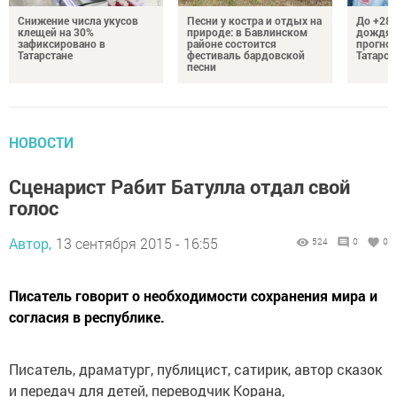
Снижение числа укусов
Песни у костра и отдых на
До +28 
клещей на 30%
природе: в Бавлинском
дождям
зафиксировано в
районе состоится
прогноз
Татарстане
фестиваль бардовской
Татарст
песни
НОВОСТИ
Сценарист Рабит Батулла отдал свой
голос
Автор,
13 сентября 2015 - 16:55
524
0
0
Писатель говорит о необходимости сохранения мира и
согласия в республике.
Писатель, драматург, публицист, сатирик, автор сказок
и передач для детей, переводчик Корана,