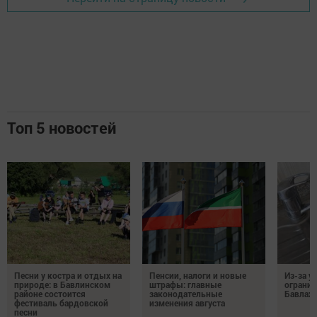
Топ 5 новостей
Песни у костра и отдых на
Пенсии, налоги и новые
Из-за у
природе: в Бавлинском
штрафы: главные
огранич
районе состоится
законодательные
Бавлах
фестиваль бардовской
изменения августа
песни