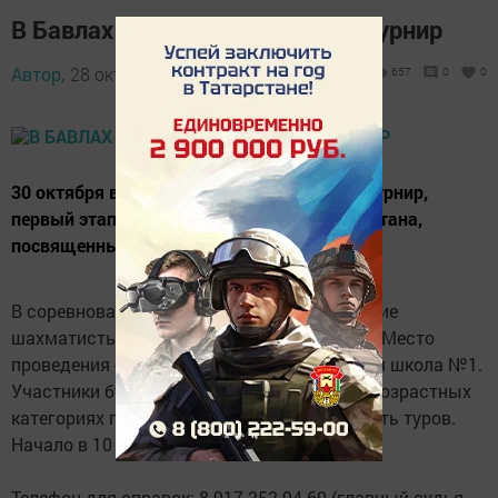
В Бавлах пройдёт шахматный турнир
Автор,
28 октября 2016 - 10:20
657
0
0
30 октября в Бавлах пройдет шахматный турнир,
первый этап блиц-лиги юго-востока Татарстана,
посвященный памяти Александра Алёхина.
В соревнованиях примут участие сильнейшие
шахматисты Татарстана и Башкортостана. Место
проведения - детско-юношеская спортивная школа №1.
Участники будут соревноваться в разных возрастных
категориях по швейцарской системе в девять туров.
Начало в 10 часов.
Телефон для справок: 8-917-252-94-60 (главный судья