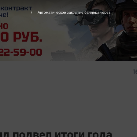
6
Автоматическое закрытие баннера через
1
д подвел итоги года