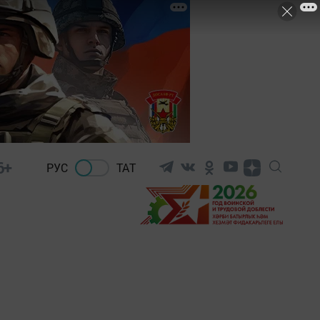
6+
РУС
ТАТ