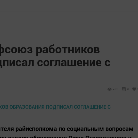
фсоюз работников
дписал соглашение с
732
0
ителя райисполкома по социальным вопросам
ик отдела образования Рима Огородникова и