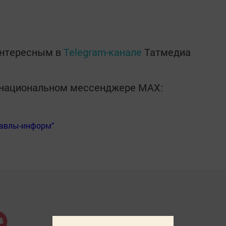
интересным в
Telegram-канале
Татмедиа
в национальном мессенджере MАХ:
Бавлы-информ"