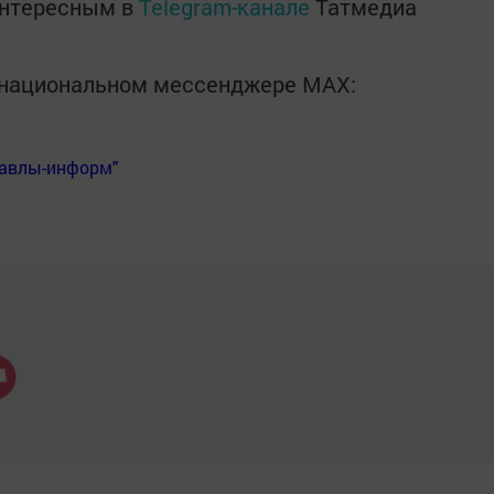
интересным в
Telegram-канале
Татмедиа
в национальном мессенджере MАХ:
Бавлы-информ"