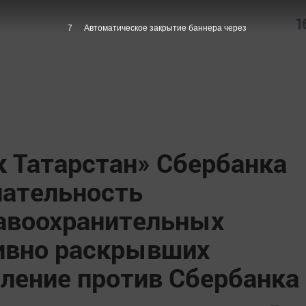
1
6
Автоматическое закрытие баннера через
к Татарстан» Сбербанка
ательность
авоохранительных
тивно раскрывших
пление против Сбербанка