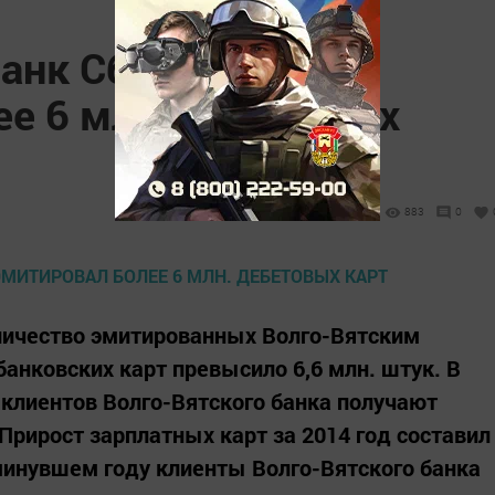
банк Сбербанка
ее 6 млн. дебетовых
883
0
личество эмитированных Волго-Вятским
анковских карт превысило 6,6 млн. штук. В
 клиентов Волго-Вятского банка получают
Прирост зарплатных карт за 2014 год составил
 минувшем году клиенты Волго-Вятского банка