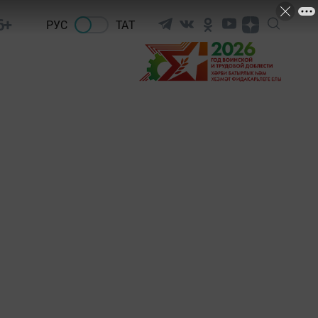
6+
РУС
ТАТ