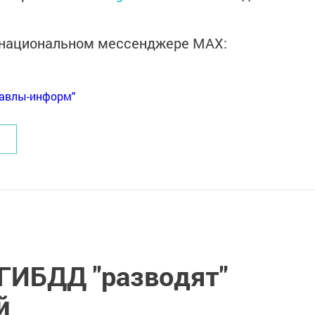
в национальном мессенджере MАХ:
Бавлы-информ"
 ГИБДД "разводят"
й