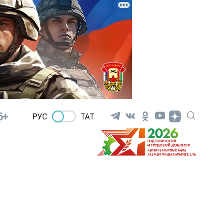
6+
РУС
ТАТ