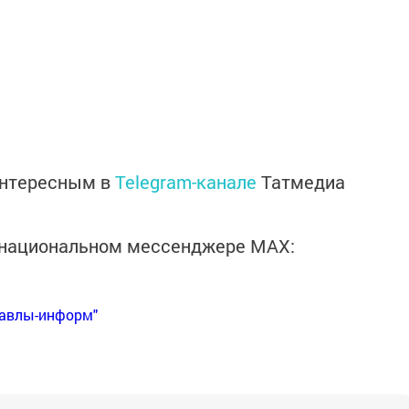
интересным в
Telegram-канале
Татмедиа
в национальном мессенджере MАХ:
Бавлы-информ"