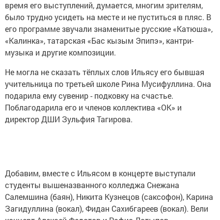
время его выступлений, думается, многим зрителям,
было трудно усидеть на месте и не пуститься в пляс. В
его программе звучали знаменитые русские «Катюша»,
«Калинка», татарская «Бас кызым Эпипэ», кантри-
музыка и другие композиции.
Не могла не сказать тёплых слов Ильясу его бывшая
учительница по третьей школе Рина Мусифуллина. Она
подарила ему сувенир - подковку на счастье.
Поблагодарила его и членов коллектива «ОК» и
директор ДШИ Зульфия Тагирова.
Добавим, вместе с Ильясом в концерте выступали
студенты вышеназванного колледжа Снежана
Салемшина (баян), Никита Кузнецов (саксофон), Карина
Загидуллина (вокал), Фидан Сахибгареев (вокал). Вели