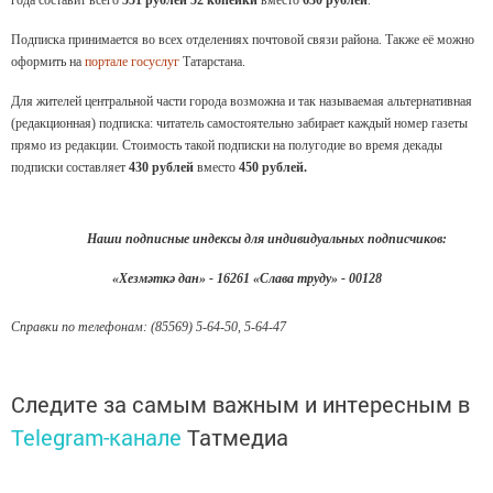
года составит всего
551 рублей 52 копейки
вместо
630
рублей
.
Подписка принимается во всех отделениях почтовой связи района. Также её можно
оформить на
портале госуслуг
Татарстана.
Для жителей центральной части города возможна и так называемая альтернативная
(редакционная) подписка: читатель самостоятельно забирает каждый номер газеты
прямо из редакции. Стоимость такой подписки на полугодие во время декады
подписки составляет
430 рублей
вместо
450 рублей.
Наши подписные индексы для индивидуальных подписчиков:
«Хезмәткә дан» - 16261 «Слава труду» - 00128
Справки по телефонам: (85569) 5-64-50, 5-64-47
Следите за самым важным и интересным в
Telegram-канале
Татмедиа