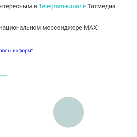
интересным в
Telegram-канале
Татмедиа
в национальном мессенджере MАХ:
Бавлы-информ"