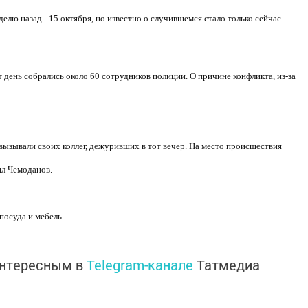
лю назад - 15 октября, но известно о случившемся стало только сейчас.
 день собрались около 60 сотрудников полиции. О причине конфликта, из-за
вызывали своих коллег, дежуривших в тот вечер. На место происшествия
ил Чемоданов.
посуда и мебель.
интересным в
Telegram-канале
Татмедиа