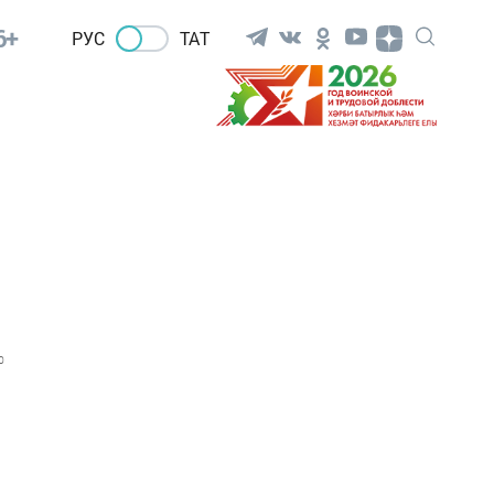
6+
РУС
ТАТ
0