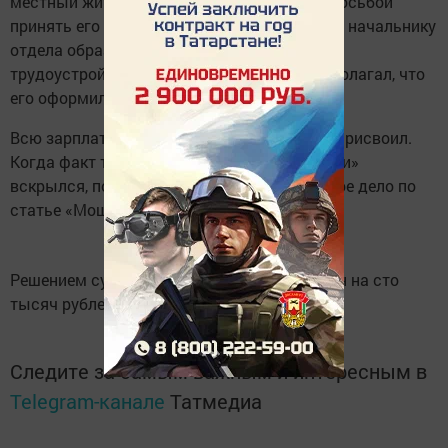
местный житель приходил к Касимову с просьбой
принять его на эту должность и даже отдал начальнику
отдела образования свои документы для
трудоустройства. Однако он даже не предполагал, что
его оформили на работу.
Всю зарплату - 49 тысяч рублей - Касимов присвоил.
Когда факт трудоустройства «мертвой души»
вскрылся, полицейские возбудили уголовное дело по
статье «Мошенничество».
Решением суда Вилен Касимов оштрафован на сто
тысяч рублей.
Следите за самым важным и интересным в
Telegram-канале
Татмедиа