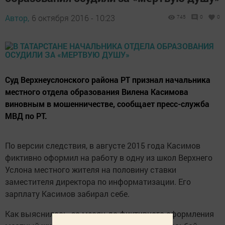
Автор,
6 октября 2016 - 10:23
745
0
0
Суд Верхнеуслонского района РТ признал начальника
местного отдела образования Вилена Касимова
виновным в мошенничестве, сообщает пресс-служба
МВД по РТ.
По версии следствия, в августе 2015 года Касимов
фиктивно оформил на работу в одну из школ Верхнего
Услона местного жителя на половину ставки
заместителя директора по информатизации. Его
зарплату Касимов забирал себе.
Как выяснилось, за месяц до фиктивного оформления