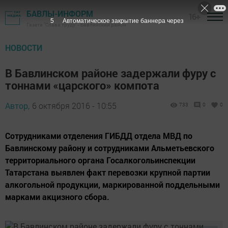
БАВЛЫ-ИНФОРМ
16+
4
Автоматическое закрытие баннера через
Газета "Слава труду" - Бавлинский район
НОВОСТИ
В Бавлинском районе задержали фуру с
тоннами «царского» компота
Автор,
6 октября 2016 - 10:55
733
0
0
Сотрудниками отделения ГИБДД отдела МВД по
Бавлинскому району и сотрудниками Альметьевского
территориального органа Госалкогольинспекции
Татарстана выявлен факт перевозки крупной партии
алкогольной продукции, маркированной поддельными
марками акцизного сбора.