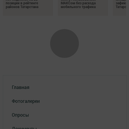
позиции в рейтинге
МАКСом без расхода
зафикс
районов Татарстана
мобильного трафика
Татарст
Главная
Фотогалереи
Опросы
Документы