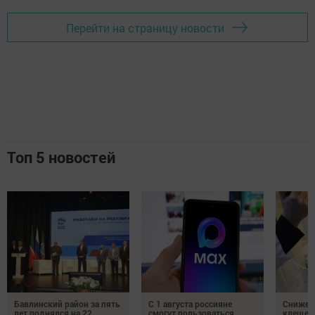
Перейти на страницу новости
Топ 5 новостей
Бавлинский район за пять
С 1 августа россияне
Снижени
лет поднялся на 22
смогут пользоваться
клещей