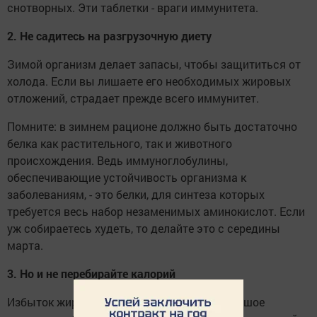
снотворных. Эти таблетки - враги иммунитета.
2. Не садитесь на разгрузочную диету
Зимой организм делает запасы, чтобы защититься от
холода. Если вы лишаете его необходимых жировых
отложений, страдает прежде всего иммунитет.
Помните: в зимнем рационе должно быть достаточно
белка как растительного, так и животного
происхождения. Ведь иммуноглобулины,
обеспечивающие устойчивость организма к
заболеваниям, - это белки, для синтеза которых
требуется весь набор незаменимых аминокислот. Если
уж собираетесь худеть, то делайте это с середины
марта.
3. Но и не перебирайте калорий
Избыток жиров подавляет иммунитет. Большое