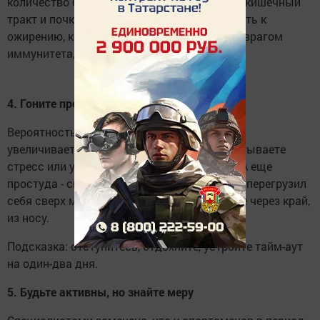
количество белков перегружает желудочно-кишечный
тракт и почки. Излишки сахаров - прямой путь к
ожирению, которое является еще большим врагом
иммунитета, чем чрезмерная худоба.
4. Гоните прочь плохие эмоции
Вероятность подхватить простуду и грипп
увеличивается многократно, если вы испытываете
стресс или у вас подавленное настроение. А еще
простуда - свидетельство того, что человек перегрузил
себя сверх меры, вот и льется все ненужное через край,
из носу.
Подсказка: отступитесь, отдохните, устройте тайм-аут
на один-два дня.
5. Будьте активны, но знайте меру