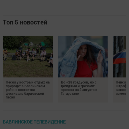
Топ 5 новостей
Песни у костра и отдых на
До +28 градусов, но с
Пенсии,
природе: в Бавлинском
дождями и грозами:
штрафы
районе состоится
прогноз на 2 августа в
законо
фестиваль бардовской
Татарстане
изменен
песни
БАВЛИНСКОЕ ТЕЛЕВИДЕНИЕ