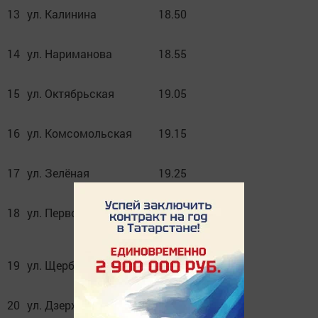
13
ул. Калинина
18.50
14
ул. Нариманова
18.55
15
ул. Октябрьская
19.05
16
ул. Комсомольская
19.15
17
ул. Зелёная
19.25
18
ул. Первомайская
19.35
19
ул. Щербакова
20.10
20
ул. Дзержинского
20.15