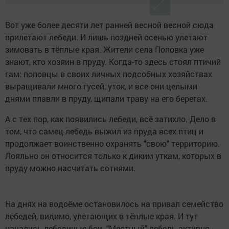
Вот уже более десяти лет ранней весной весной сюда
прилетают лебеди. И лишь поздней осенью улетают
зимовать в тёплые края. Жители села Поповка уже
знают, кто хозяин в пруду. Когда-то здесь стоял птичий
гам: поповцы в своих личных подсобных хозяйствах
выращивали много гусей, уток, и все они целыми
днями плавли в пруду, щипали траву на его берегах.
А с тех пор, как появились лебеди, всё затихло. Дело в
том, что самец лебедь выжил из пруда всех птиц и
продолжает воинственно охранять "свою" территорию.
Лояльно он относится только к диким уткам, которых в
пруду можно насчитать сотнями.
На днях на водоёме остановилось на привал семейство
лебедей, видимо, улетающих в тёплые края. И тут
начались лебединые бои. "Местный" лебедь активно