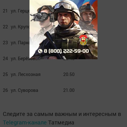
21
ул. Герцена
20.25
22
ул. Крупской
20.30
23
ул. Парковая
20.40
24
ул. Берёзовая
20.45
25
ул. Лесхозная
20.50
26
ул. Суворова
21.00
Следите за самым важным и интересным в
Telegram-канале
Татмедиа