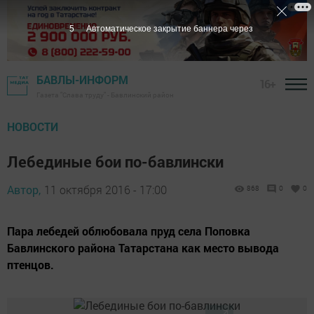
4
Автоматическое закрытие баннера через
БАВЛЫ-ИНФОРМ
16+
Газета "Слава труду" - Бавлинский район
НОВОСТИ
Лебединые бои по-бавлински
Автор,
11 октября 2016 - 17:00
868
0
0
Пара лебедей облюбовала пруд села Поповка
Бавлинского района Татарстана как место вывода
птенцов.