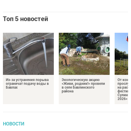
Топ 5 новостей
Из-за устранения порыва
Экологическую акцию
От кон
ограничат подачу воды в
«Живи, родник!» провели
прослу
Бавлах
в селе Бавлинского
на расс
района
фестив
Сулинк
2026»
НОВОСТИ