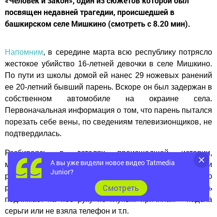
«Человек и закон», один из сюжетов которой был
посвящен недавней трагедии, происшедшей в
башкирском селе Мишкино (смотреть с 8.20 мин).
Напомним
, в середине марта всю республику потрясло
жестокое убийство 16-летней девочки в селе Мишкино.
По пути из школы домой ей нанес 29 ножевых ранений
ее 20-летний бывший парень. Вскоре он был задержан в
собственном автомобиле на окраине села.
Первоначальная информация о том, что парень пытался
порезать себе вены, по сведениям телевизионщиков, не
подтвердилась.
Разбираясь в деталях происшедшей истории,
А вы уже видели новое видео Tatmedia
московские журналисты выяснили, что молодые люди
Junior?
расстались около двух лет назад по настоянию
Cмотреть
родителей девушки, когда выяснилось, что парень
поднимает на нее руку по глупым причинам - надела
серьги или не взяла телефон и т.п.