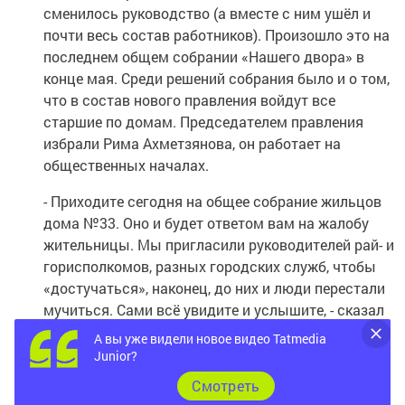
сменилось руководство (а вместе с ним ушёл и
почти весь состав работников). Произошло это на
последнем общем собрании «Нашего двора» в
конце мая. Среди решений собрания было и о том,
что в состав нового правления войдут все
старшие по домам. Председателем правления
избрали Рима Ахметзянова, он работает на
общественных началах.
- Приходите сегодня на общее собрание жильцов
дома №33. Оно и будет ответом вам на жалобу
жительницы. Мы пригласили руководителей рай- и
горисполкомов, разных городских служб, чтобы
«достучаться», наконец, до них и люди перестали
мучиться. Сами всё увидите и услышите, - сказал
нам Рим Ахметзянов.
А вы уже видели новое видео Tatmedia
Junior?
На собрании жители наперебой рассказали обо
Cмотреть
всех своих бедах, правда, только мне.