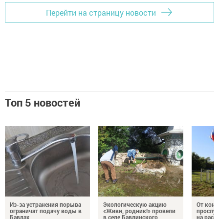
Перейти на страницу новости
Топ 5 новостей
Из-за устранения порыва
Экологическую акцию
От кон
ограничат подачу воды в
«Живи, родник!» провели
прослу
Бавлах
в селе Бавлинского
на расс