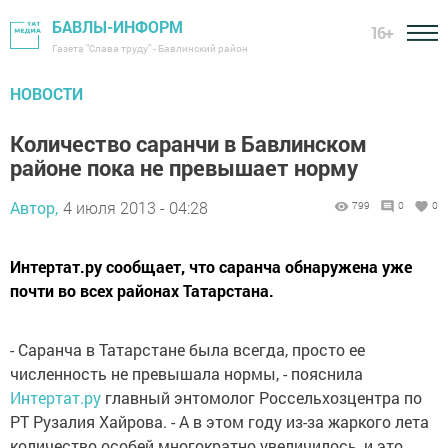
БАВЛЫ-ИНФОРМ
16+
Газета "Слава труду" - Бавлинский район
НОВОСТИ
Количество саранчи в Бавлинском
районе пока не превышает норму
Автор,
4 июля 2013 - 04:28
799
0
0
Интертат.ру сообщает, что саранча обнаружена уже
почти во всех районах Татарстана.
- Саранча в Татарстане была всегда, просто ее
численность не превышала нормы, - пояснила
Интертат.ру
главный энтомолог Россельхозцентра по
РТ Рузалия Хайрова. - А в этом году из-за жаркого лета
количество особей многократно увеличилось, и это