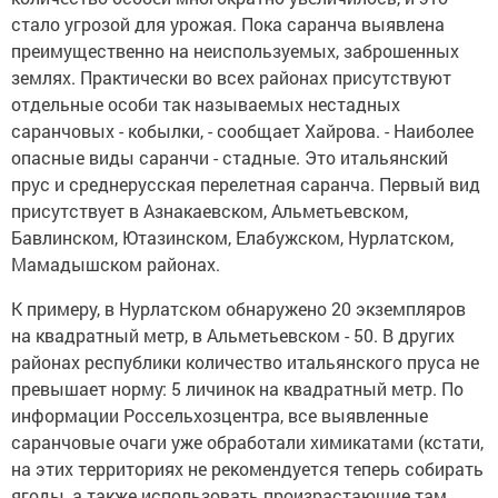
стало угрозой для урожая. Пока саранча выявлена
преимущественно на неиспользуемых, заброшенных
землях. Практически во всех районах присутствуют
отдельные особи так называемых нестадных
саранчовых - кобылки, - сообщает Хайрова. - Наиболее
опасные виды саранчи - стадные. Это итальянский
прус и среднерусская перелетная саранча. Первый вид
присутствует в Азнакаевском, Альметьевском,
Бавлинском, Ютазинском, Елабужском, Нурлатском,
Мамадышском районах.
К примеру, в Нурлатском обнаружено 20 экземпляров
на квадратный метр, в Альметьевском - 50. В других
районах республики количество итальянского пруса не
превышает норму: 5 личинок на квадратный метр. По
информации Россельхозцентра, все выявленные
саранчовые очаги уже обработали химикатами (кстати,
на этих территориях не рекомендуется теперь собирать
ягоды, а также использовать произрастающие там