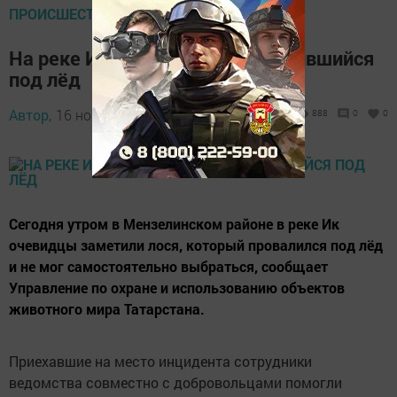
ПРОИСШЕСТВИЯ
На реке Ик спасён лось, провалившийся
под лёд
Автор,
16 ноября 2016 - 19:51
888
0
0
Сегодня утром в Мензелинском районе в реке Ик
очевидцы заметили лося, который провалился под лёд
и не мог самостоятельно выбраться, сообщает
Управление по охране и использованию объектов
животного мира Татарстана.
Приехавшие на место инцидента сотрудники
ведомства совместно с добровольцами помогли