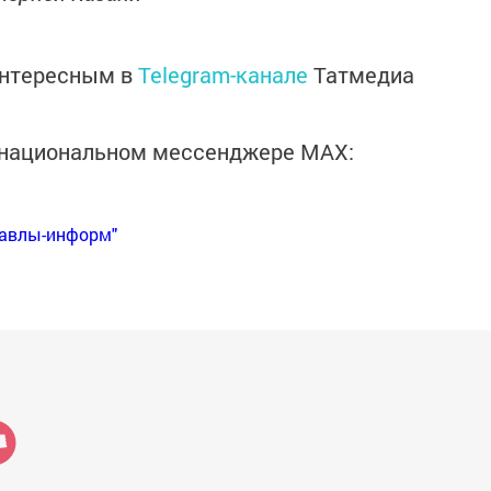
интересным в
Telegram-канале
Татмедиа
в национальном мессенджере MАХ:
Бавлы-информ"