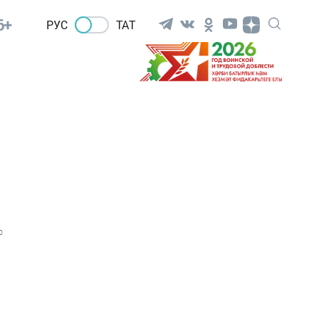
6+
РУС
ТАТ
0