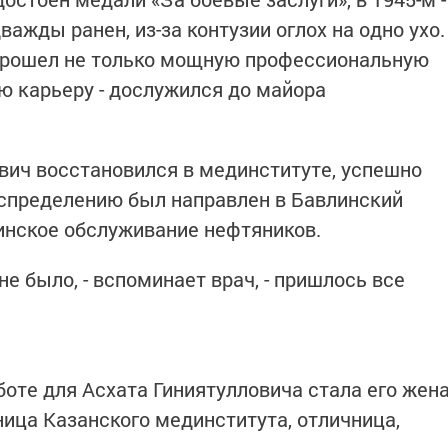
ажды ранен, из-за контузии оглох на одно ухо.
 прошел не только мощную профессиональную
ую карьеру - дослужился до майора
вич восстановился в мединституте, успешно
распределению был направлен в Бавлинский
инское обслуживание нефтяников.
не было, - вспоминает врач, - пришлось все
боте для Асхата Гиниятулловича стала его жен
ица Казанского мединститута, отличница,