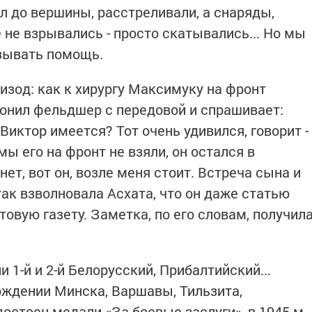
л до вершины, расстреливали, а снаряды,
 не взрывались - просто скатывались... Но мы
зывать помощь.
изод: как к хирургу Максимуку на фронт
онил фельдшер с передовой и спрашивает:
Виктор имеется? Тот очень удивился, говорит -
мы его на фронт не взяли, он остался в
 нет, вот он, возле меня стоит. Встреча сына и
так взволновала Асхата, что он даже статью
товую газету. Заметка, по его словам, получил
 1-й и 2-й Белорусский, Прибалтийский...
ождении Минска, Варшавы, Тильзита,
достоен медали «За боевые заслуги», в 1945-м -