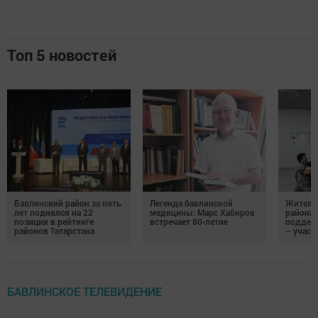
Топ 5 новостей
Бавлинский район за пять
Легенда бавлинской
Жители
лет поднялся на 22
медицины: Марс Хабиров
района
позиции в рейтинге
встречает 80‑летие
поддер
районов Татарстана
– участ
БАВЛИНСКОЕ ТЕЛЕВИДЕНИЕ