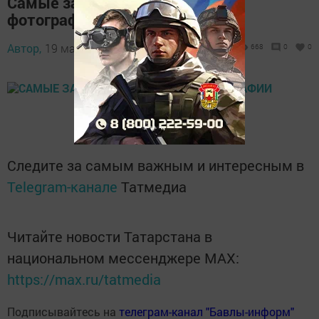
Самые забавные свадебные
фотографии
Автор,
19 марта 2017 - 17:54
668
0
0
Следите за самым важным и интересным в
Telegram-канале
Татмедиа
Читайте новости Татарстана в
национальном мессенджере MАХ:
https://max.ru/tatmedia
Подписывайтесь на
телеграм-канал "Бавлы-информ"