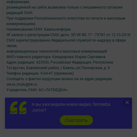
информации,
размещенной на сайте, возможна только с письменного согласия
редакций СМИ.
При поддержке Республиканского агентства по печати и массовым
коммуникациям.
Наименование СМИ: Бавлы-информ
№ записи о регистрации СМИ, дата: ЭЛ № ФС 77 - 73781 от 12.10.2018
СМИ зарегистрированно Федеральной службой по надзору в сфере
связи,
информационных технологий и массовых коммуникаций
ФИО главного редактора: Кандаурова Мария Сергеевна
Адрес редакции: 423930, Российская Федерация, Республика
Татарстан, Бавлинский район, г.Бавлы, ул.Пионерская, д. 9
Телефон редакции: 5-64-47 (приемная)
Сообщить о фактах коррупции можно на эл.адрес редакции:
slava_trudu@bk.ru
Учредитель СМИ: АО «ТАТМЕДИА»
Антикоррупционная политика
А вы уже видели новое видео Tatmedia
АО «ТАТМЕДИА» использует «cookie»
для персонализации сервисов и
Junior?
удобства пользователей сайтом.
Использование «cookie» можно отменить в настройках браузера.
Cмотреть
Политика конфиденциальности