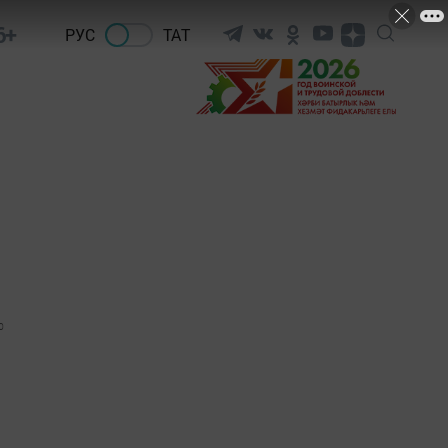
6+
РУС
ТАТ
0