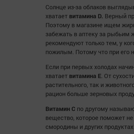
Солнце из-за облаков выглядыв
хватает
витамина
D
.
Верный при
Поэтому в магазине ищем жир
забежать в аптеку за рыбьим 
рекомендуют только тем, у ко
пожилым. Потому что при его 
Если при первых холодах начи
хватает
витамина Е
. От сухост
растительного, так и животног
рацион больше зерновых проду
Витамин С
по другому называю
вещество, которое поможет не 
смородины и других продуктах