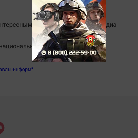
интересным в
Telegram-канале
Татмедиа
в национальном мессенджере MАХ:
Бавлы-информ"