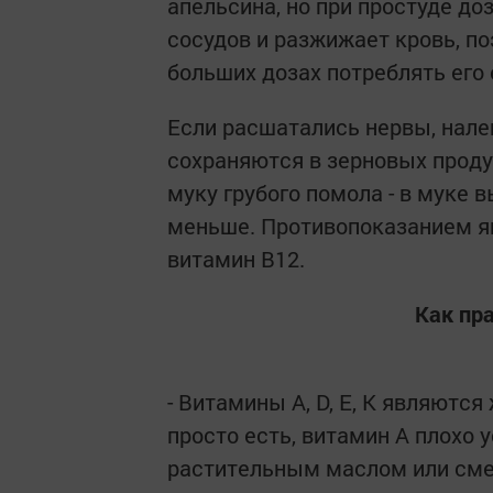
апельсина, но при простуде до
сосудов и разжижает кровь, по
больших дозах потреблять его 
Если расшатались нервы, нале
сохраняются в зерновых проду
муку грубого помола - в муке 
меньше. Противопоказанием яв
витамин В12.
Как пр
- Витамины А, D, E, K являют
просто есть, витамин А плохо 
растительным маслом или смет