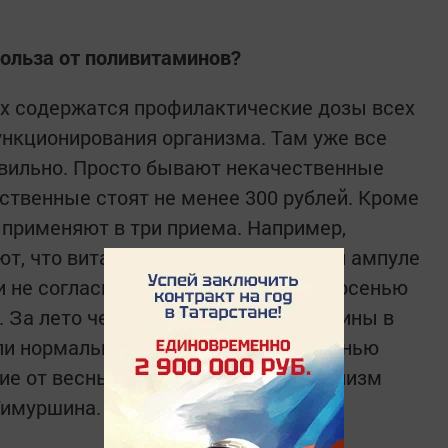
польза от поливитаминов?
ах содержатся профилактические дозы всех
нкционирования организма. Там уже все
авильно. Просто бывают некачественные
ественные стоят не менее 300 рублей. Кроме
 применяют в три приема. Например,
т, что витамины В1, В6, В12 в одной ампуле
ми не согласны. В целом, не советую осенью
 За лето человек потребляет витамины в
сли нормальный рацион. Поэтому осенью
ие от весны, когда после зимы организм
Тимуршина.