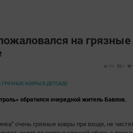
пожаловался на грязные
е
729
0
троль» обратился очередной житель Бавлов.
инка" очень грязные ковры при входе, не чистя
итат. ходят по ковру в уличной обуви, а дети в