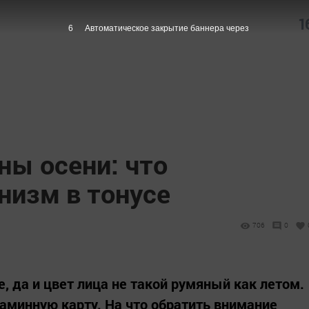
1
5
Автоматическое закрытие баннера через
ны осени: что
низм в тонусе
706
0
е, да и цвет лица не такой румяный как летом.
таминную карту. На что обратить внимание