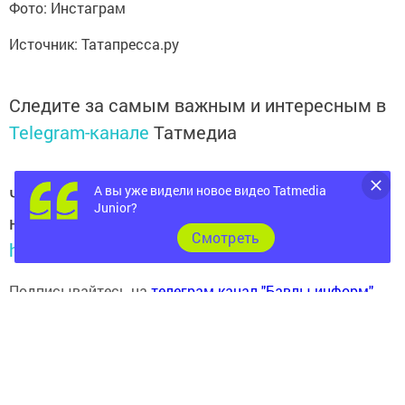
Фото: Инстаграм
Источник: Татапресса.ру
Следите за самым важным и интересным в
Telegram-канале
Татмедиа
А вы уже видели новое видео Tatmedia
Читайте новости Татарстана в
Junior?
национальном мессенджере MАХ:
Cмотреть
https://max.ru/tatmedia
Подписывайтесь на
телеграм-канал "Бавлы-информ"
Перейти на страницу новости