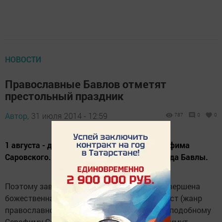
НОВОСТИ
Православные Бавлов отметят
престольный праздник
Автор,
31 июля 2014 - 12:59
787
0
0
1 августа - день памяти преподобного Серафима
Саровского. В его честь освящён храм города Бавлы.
Поэтому завтра в 9 часов в храме будет совершена
божественная литургия, а перед ней - акафист (жанр
православной церковной гимнографии) преподобному
Серафиму Саровскому. Затем верующие примут