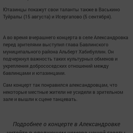
Ютазинцы покажут свои таланты также в Васькино
Туйралы (15 августа) и Исергапово (5 сентября).
А во время вчерашнего концерта в селе Александровка
перед зрителями выступил глава Бавлинского
муниципального района Альберт Хабибуллин. Он
подчеркнул важность таких культурных обменов и
укрепления добрососедских отношений между
бавлинцами и ютазинцами.
Сам концерт так понравился александровцам, что
некоторые местные жители не усидели в зрительном
зале и вышли к сцене танцевать.
Подробнее о концерте в Александровке
читайте в следующем номере нашей газеты,