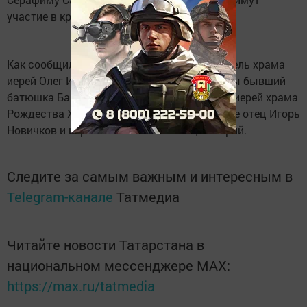
участие в крестном ходе вокруг храма.
Как сообщил газете «Слава труду» настоятель храма
иерей Олег Иванов, на праздник приглашены бывший
батюшка Бавлинского прихода, ныне протоиерей храма
Рождества Христова в городе Альметьевске отец Игорь
Новичков и иерей села Поповка отец Валерий.
Следите за самым важным и интересным в
Telegram-канале
Татмедиа
Читайте новости Татарстана в
национальном мессенджере MАХ:
https://max.ru/tatmedia