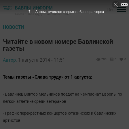
БАВЛЫ-ИНФОРМ
16+
6
Автоматическое закрытие баннера через
Газета "Слава труду" - Бавлинский район
НОВОСТИ
Читайте в новом номере Бавлинской
газеты
Автор,
1 августа 2014 - 11:51
780
0
0
Темы газеты «Слава труду» от 1 августа:
- Бавлинец Виктор Мельников поедет на чемпионат Европы по
лёгкой атлетике среди ветеранов
- График перекрёстных концертов ютазинских и бавлинских
артистов