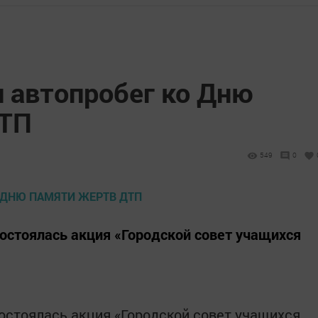
л автопробег ко Дню
ДТП
549
0
остоялась акция «Городской совет учащихся
остоялась акция «Городской совет учащихся