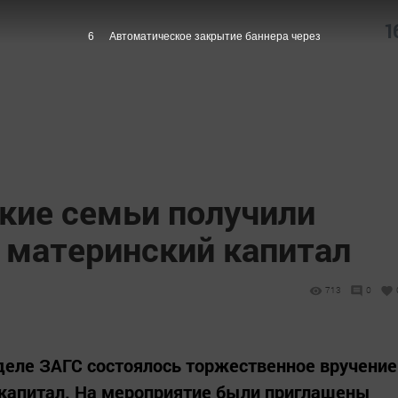
1
5
Автоматическое закрытие баннера через
кие семьи получили
 материнский капитал
713
0
деле ЗАГС состоялось торжественное вручение
 капитал. На мероприятие были приглашены