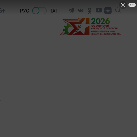
6+
РУС
ТАТ
0