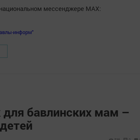
в национальном мессенджере MАХ:
Бавлы-информ"
 для бавлинских мам –
 детей
536
0