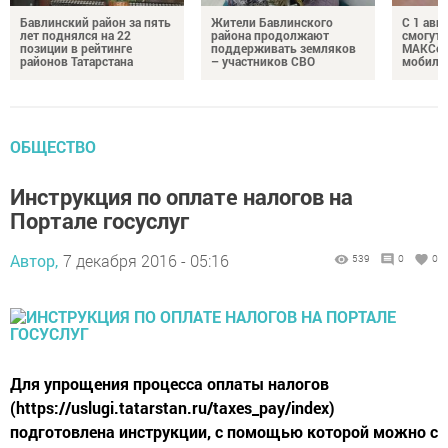
Бавлинский район за пять
Жители Бавлинского
С 1 авг
лет поднялся на 22
района продолжают
смогут 
позиции в рейтинге
поддерживать земляков
МАКСом
районов Татарстана
– участников СВО
мобиль
ОБЩЕСТВО
Инструкция по оплате налогов на
Портале госуслуг
Автор,
7 декабря 2016 - 05:16
539
0
0
Для упрощения процесса оплаты налогов
(https://uslugi.tatarstan.ru/taxes_pay/index)
подготовлена инструкции, с помощью которой можно с