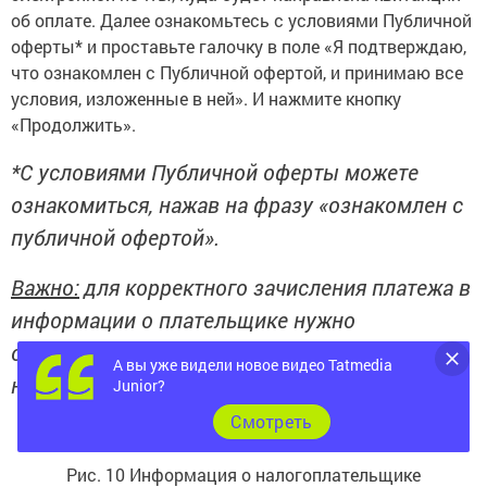
об оплате. Далее ознакомьтесь с условиями Публичной
оферты* и проставьте галочку в поле «Я подтверждаю,
что ознакомлен с Публичной офертой, и принимаю все
условия, изложенные в ней». И нажмите кнопку
«Продолжить».
*С условиями Публичной оферты можете
ознакомиться, нажав на фразу «ознакомлен с
публичной офертой».
Важно:
для корректного зачисления платежа в
информации о плательщике нужно
обязательно указывать данные
А вы уже видели новое видео Tatmedia
налогоплательщика.
Junior?
Cмотреть
Рис. 10 Информация о налогоплательщике