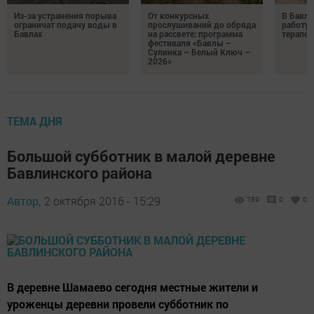
Из-за устранения порыва
От конкурсных
В Бавли
ограничат подачу воды в
прослушиваний до обряда
работу
Бавлах
на рассвете: программа
терапев
фестиваля «Бавлы –
Сулинка – Белый Ключ –
2026»
ТЕМА ДНЯ
Большой субботник в малой деревне
Бавлинского района
Автор,
2 октября 2016 - 15:29
789
0
0
В деревне Шамаево сегодня местные жители и
уроженцы деревни провели субботник по