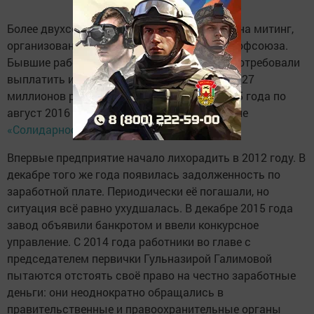
Более двухсот человек 20 сентября вышли на митинг,
организованный рескомом отраслевого профсоюза.
Бывшие работники ООО «ПК Автоприбор» потребовали
выплатить им долги по зарплате в размере 27
миллионов рублей за период с октября 2015 года по
август 2016 года. Об этом сообщает издание
«Солидарность»
.
Впервые предприятие начало лихорадить в 2012 году. В
декабре того же года появилась задолженность по
заработной плате. Периодически её погашали, но
ситуация всё равно ухудшалась. В декабре 2015 года
завод объявили банкротом и ввели конкурсное
управление. С 2014 года работники во главе с
председателем первички Гульназирой Галимовой
пытаются отстоять своё право на честно заработные
деньги: они неоднократно обращались в
правительственные и правоохранительные органы