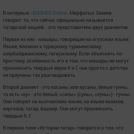
В интервью
«БИЗНЕС Online»
Мирфатых Закиев
говорит: то, что сейчас официально называется
татарской нацией, - это представители двух диалектов.
Первая из них - мишары, говорящие на огузском языке.
Языке, близком к турецкому, туркменскому,
азербайджанскому, гагаузскому. Если объяснять по-
простому, особенность его в том, что мишары не могут
произносить твердые звуки К и Г, они просто с детства
не приучены так разговаривать.
Второй диалект - это косаны, или кусаны, белые гунны,
то есть «ку» - это белый, «саны» (суны», «хуны») - гунны.
Они говорят на кыпчакском языке, на языке казахов,
киргизов, татар, башкир. Они могут произносить
твердые К, Г.
В первом томе «Истории татар» говорится о том, что