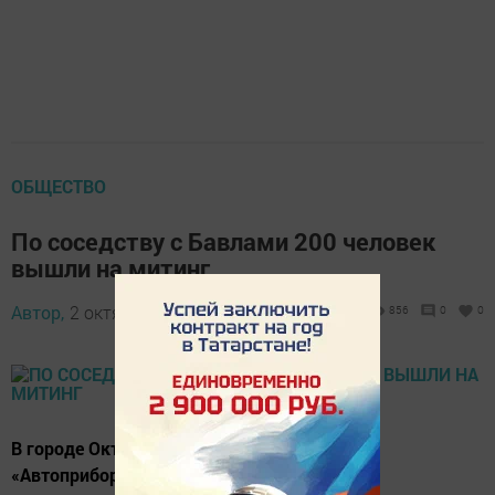
ОБЩЕСТВО
По соседству с Бавлами 200 человек
вышли на митинг
Автор,
2 октября 2016 - 16:20
856
0
0
В городе Октябрьском бывшие работники
«Автоприбора» требовали свою зарплату.