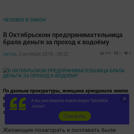
ЧЕЛОВЕК И ЗАКОН
В Октябрьском предпринимательница
брала деньги за проход к водоёму
Автор,
2 октября 2016 - 09:32
978
0
0
По данным прокуратуры, женщина арендовала землю
вдоль берега обводнённого карьера в соседнем с
А вы уже видели новое видео Tatmedia
Бавлами городе Октябрьском. Она огородила пляж
Junior?
забором, установила турникет и кассу.
Cмотреть
Желающие позагорать и поплавать были