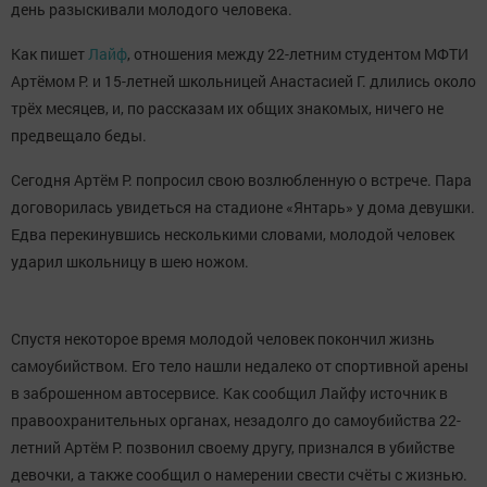
день разыскивали молодого человека.
Как пишет
Лайф
, отношения между 22-летним студентом МФТИ
Артёмом Р. и 15-летней школьницей Анастасией Г. длились около
трёх месяцев, и, по рассказам их общих знакомых, ничего не
предвещало беды.
Сегодня Артём Р. попросил свою возлюбленную о встрече. Пара
договорилась увидеться на стадионе «Янтарь» у дома девушки.
Едва перекинувшись несколькими словами, молодой человек
ударил школьницу в шею ножом.
Спустя некоторое время молодой человек покончил жизнь
самоубийством. Его тело нашли недалеко от спортивной арены
в заброшенном автосервисе. Как сообщил Лайфу источник в
правоохранительных органах, незадолго до самоубийства 22-
летний Артём Р. позвонил своему другу, признался в убийстве
девочки, а также сообщил о намерении свести счёты с жизнью.