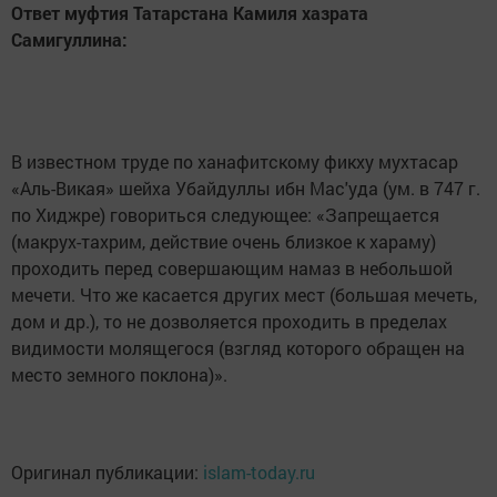
Ответ муфтия Татарстана Камиля хазрата
Самигуллина:
В известном труде по ханафитскому фикху мухтасар
«Аль-Викая» шейха Убайдуллы ибн Мас'уда (ум. в 747 г.
по Хиджре) говориться следующее: «Запрещается
(макрух-тахрим, действие очень близкое к хараму)
проходить перед совершающим намаз в небольшой
мечети. Что же касается других мест (большая мечеть,
дом и др.), то не дозволяется проходить в пределах
видимости молящегося (взгляд которого обращен на
место земного поклона)».
Оригинал публикации:
islam-today.ru