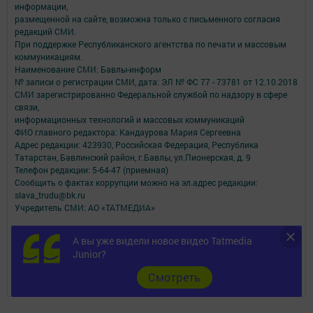
информации,
размещенной на сайте, возможна только с письменного согласия
редакций СМИ.
При поддержке Республиканского агентства по печати и массовым
коммуникациям.
Наименование СМИ: Бавлы-информ
№ записи о регистрации СМИ, дата: ЭЛ № ФС 77 - 73781 от 12.10.2018
СМИ зарегистрированно Федеральной службой по надзору в сфере
связи,
информационных технологий и массовых коммуникаций
ФИО главного редактора: Кандаурова Мария Сергеевна
Адрес редакции: 423930, Российская Федерация, Республика
Татарстан, Бавлинский район, г.Бавлы, ул.Пионерская, д. 9
Телефон редакции: 5-64-47 (приемная)
Сообщить о фактах коррупции можно на эл.адрес редакции:
slava_trudu@bk.ru
Учредитель СМИ: АО «ТАТМЕДИА»
Антикоррупционная политика
А вы уже видели новое видео Tatmedia
АО «ТАТМЕДИА» использует «cookie»
для персонализации сервисов и
Junior?
удобства пользователей сайтом.
Использование «cookie» можно отменить в настройках браузера.
Cмотреть
Политика конфиденциальности