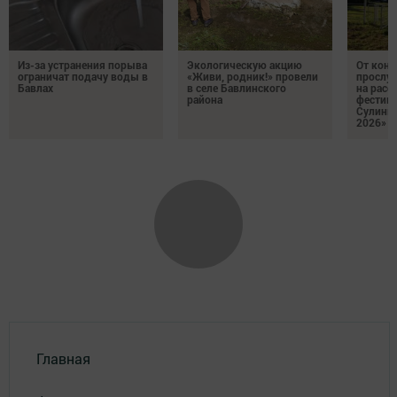
Из-за устранения порыва
Экологическую акцию
От кон
ограничат подачу воды в
«Живи, родник!» провели
прослу
Бавлах
в селе Бавлинского
на расс
района
фестив
Сулинк
2026»
Главная