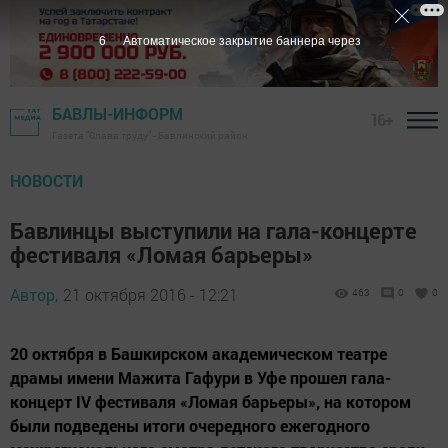
5
Автоматическое закрытие баннера через
БАВЛЫ-ИНФОРМ
16+
Газета "Слава труду" - Бавлинский район
НОВОСТИ
Бавлинцы выступили на гала-концерте
фестиваля «Ломая барьеры»
Автор,
21 октября 2016 - 12:21
463
0
0
20 октября в Башкирском академическом театре
драмы имени Мажита Гафури в Уфе прошел гала-
концерт IV фестиваля «Ломая барьеры», на котором
были подведены итоги очередного ежегодного