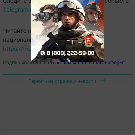
Следите за самым важным и интересным в
Telegram-канале
Татмедиа
Читайте новости Татарстана в
национальном мессенджере MАХ:
https://max.ru/tatmedia
Подписывайтесь на
телеграм-канал "Бавлы-информ"
Перейти на страницу новости