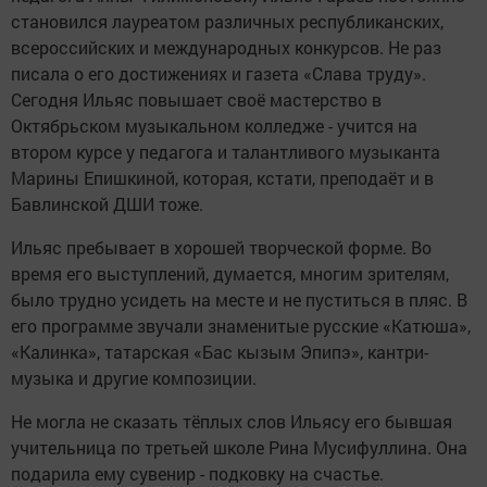
становился лауреатом различных республиканских,
всероссийских и международных конкурсов. Не раз
писала о его достижениях и газета «Слава труду».
Сегодня Ильяс повышает своё мастерство в
Октябрьском музыкальном колледже - учится на
втором курсе у педагога и талантливого музыканта
Марины Епишкиной, которая, кстати, преподаёт и в
Бавлинской ДШИ тоже.
Ильяс пребывает в хорошей творческой форме. Во
время его выступлений, думается, многим зрителям,
было трудно усидеть на месте и не пуститься в пляс. В
его программе звучали знаменитые русские «Катюша»,
«Калинка», татарская «Бас кызым Эпипэ», кантри-
музыка и другие композиции.
Не могла не сказать тёплых слов Ильясу его бывшая
учительница по третьей школе Рина Мусифуллина. Она
подарила ему сувенир - подковку на счастье.