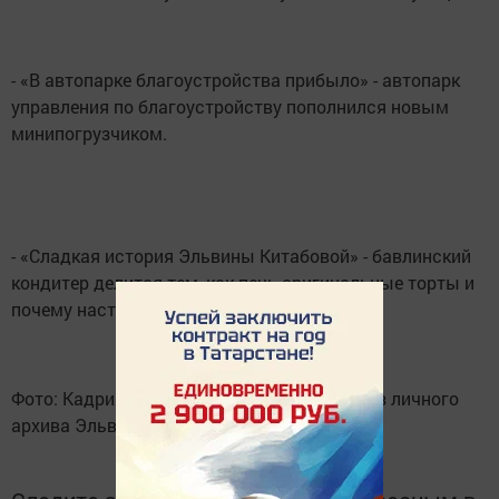
- «В автопарке благоустройства прибыло» - автопарк
управления по благоустройству пополнился новым
минипогрузчиком.
- «Сладкая история Эльвины Китабовой» - бавлинский
кондитер делится тем, как печь оригинальные торты и
почему наступает творческий кризис.
Фото: Кадрия Гимазова, Фарида Зиярова, из личного
архива Эльвины Китабовой