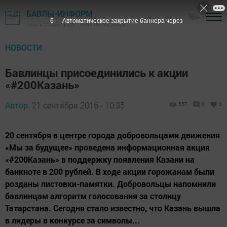
БАВЛЫ-ИНФОРМ
16+
5
Автоматическое закрытие баннера через
Газета "Слава труду" - Бавлинский район
НОВОСТИ
Бавлинцы присоединились к акции
«#200Казань»
Автор,
21 сентября 2016 - 10:35
557
0
0
20 сентября в центре города добровольцами движения
«Мы за будущее» проведена информационная акция
«#200Казань» в поддержку появления Казани на
банкноте в 200 рублей. В ходе акции горожанам были
розданы листовки-памятки. Добровольцы напомнили
бавлинцам алгоритм голосования за столицу
Татарстана. Сегодня стало известно, что Казань вышла
в лидеры в конкурсе за символы...