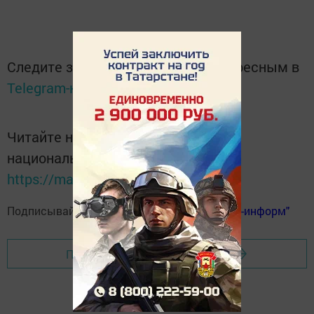
Следите за самым важным и интересным в
Telegram-канале
Татмедиа
Читайте новости Татарстана в
национальном мессенджере MАХ:
https://max.ru/tatmedia
Подписывайтесь на
телеграм-канал "Бавлы-информ"
Перейти на страницу новости