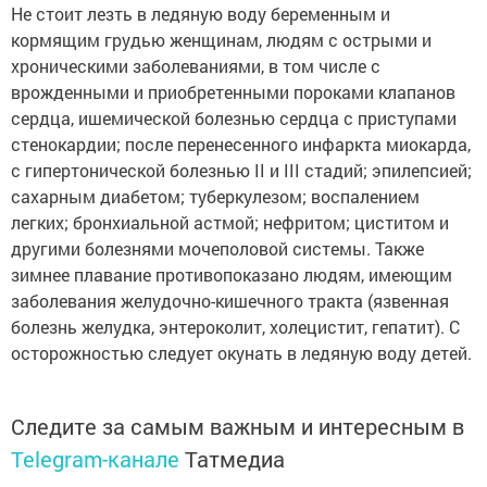
Не стоит лезть в ледяную воду беременным и
кормящим грудью женщинам, людям с острыми и
хроническими заболеваниями, в том числе с
врожденными и приобретенными пороками клапанов
сердца, ишемической болезнью сердца с приступами
стенокардии; после перенесенного инфаркта миокарда,
с гипертонической болезнью II и III стадий; эпилепсией;
сахарным диабетом; туберкулезом; воспалением
легких; бронхиальной астмой; нефритом; циститом и
другими болезнями мочеполовой системы. Также
зимнее плавание противопоказано людям, имеющим
заболевания желудочно-кишечного тракта (язвенная
болезнь желудка, энтероколит, холецистит, гепатит). С
осторожностью следует окунать в ледяную воду детей.
Следите за самым важным и интересным в
Telegram-канале
Татмедиа