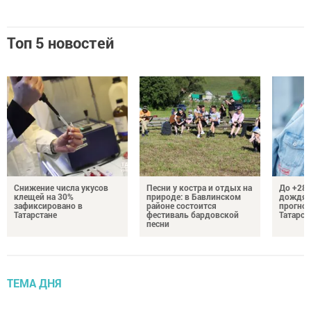
Топ 5 новостей
Снижение числа укусов
Песни у костра и отдых на
До +28 
клещей на 30%
природе: в Бавлинском
дождям
зафиксировано в
районе состоится
прогноз
Татарстане
фестиваль бардовской
Татарст
песни
ТЕМА ДНЯ