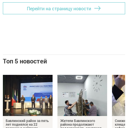
Перейти на страницу новости
Топ 5 новостей
Бавлинский район за пять
Жители Бавлинского
Снижени
лет поднялся на 22
района продолжают
клещей