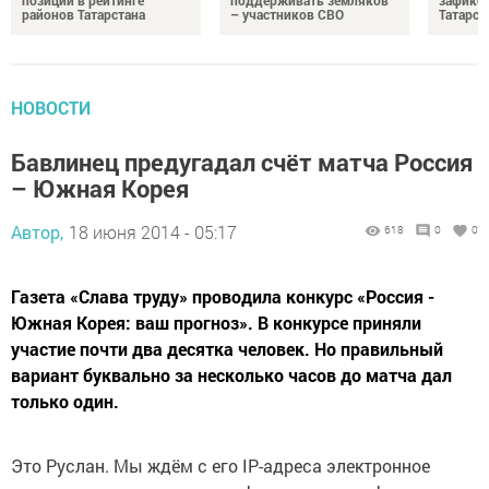
позиции в рейтинге
поддерживать земляков
зафикс
районов Татарстана
– участников СВО
Татарст
НОВОСТИ
Бавлинец предугадал счёт матча Россия
– Южная Корея
Автор,
18 июня 2014 - 05:17
618
0
0
Газета «Слава труду» проводила конкурс «Россия -
Южная Корея: ваш прогноз». В конкурсе приняли
участие почти два десятка человек. Но правильный
вариант буквально за несколько часов до матча дал
только один.
Это Руслан. Мы ждём с его IP-адреса электронное