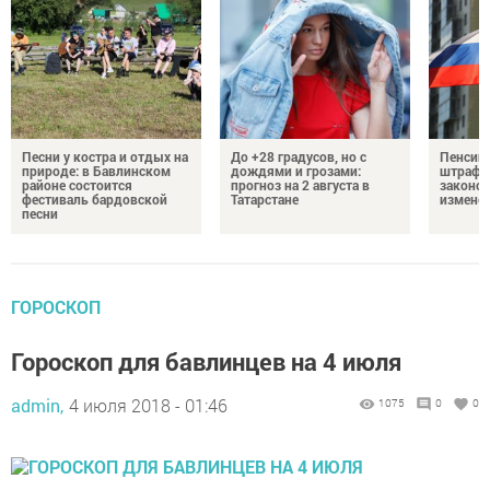
Песни у костра и отдых на
До +28 градусов, но с
Пенсии,
природе: в Бавлинском
дождями и грозами:
штрафы
районе состоится
прогноз на 2 августа в
законо
фестиваль бардовской
Татарстане
изменен
песни
ГОРОСКОП
Гороскоп для бавлинцев на 4 июля
admin,
4 июля 2018 - 01:46
1075
0
0