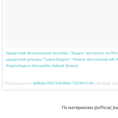
Удмуртский фольклорный ансамбль "Зардон" выступили на Рес
удмуртской культуры "Гырон Быдтон". #бавлы @urustamak.sdk #of
#гыронбыдтон #ансамбль #айкай @aikai1
Публикация от
БАВЛЫ РЕСПУБЛИКА ТАТАРСТАН
(@official_ba
По материалам @official_ba