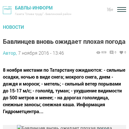
БАВЛЫ-ИНФОРМ
16+
Газета "Слава труду" - Бавлинский район
НОВОСТИ
Бавлинцев вновь ожидает плохая погода
Автор,
7 ноября 2016 - 13:46
609
0
0
8 ноября местами по Татарстану ожидаются: - сильные
осадки, ночью в виде снега; мокрого снега, днем -
дождя и мороси; - метель; - сильный ветер порывами
до 15-17 м/с; - гололёд, туман; - ухудшение видимости
до 500 метров и менее; - на дорогах гололедица,
снежные заносы; снежная каша. Информация
Гидрометцентра...