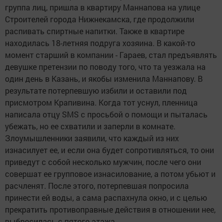
группа лиц, пришла в квартиру Маннапова на улице
Строителей города Нижнекамска, где продолжили
распивать спиртные напитки. Также в квартире
находилась 18-летняя подруга хозяина. В какой-то
момент старший в компании - Гараев, стал предъявлять
девушке претензии по поводу того, что та уезжала на
один день в Казань, и якобы изменила Маннапову. В
результате потерпевшую избили и оставили под
присмотром Крапивина. Когда тот уснул, пленница
написала отцу SMS с просьбой о помощи и пыталась
убежать, но ее схватили и заперли в комнате.
Злоумышленники заявили, что каждый из них
изнасилует ее, и если она будет сопротивляться, то они
приведут с собой несколько мужчин, после чего они
совершат ее групповое изнасилование, а потом убьют и
расчленят. После этого, потерпевшая попросила
принести ей воды, а сама распахнула окно, и с целью
прекратить противоправные действия в отношении нее,
выбросилась с пятого этажа.