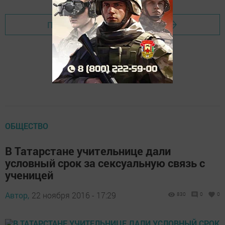
Перейти на страницу новости
ОБЩЕСТВО
В Татарстане учительнице дали
условный срок за сексуальную связь с
ученицей
Автор,
22 ноября 2016 - 17:29
830
0
0