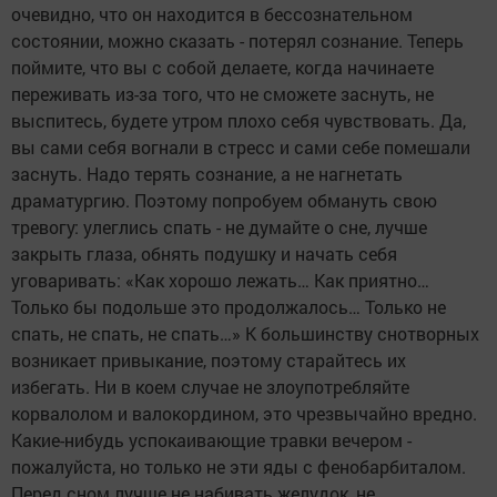
очевидно, что он находится в бессознательном
состоянии, можно сказать - потерял сознание. Теперь
поймите, что вы с собой делаете, когда начинаете
переживать из-за того, что не сможете заснуть, не
выспитесь, будете утром плохо себя чувствовать. Да,
вы сами себя вогнали в стресс и сами себе помешали
заснуть. Надо терять сознание, а не нагнетать
драматургию. Поэтому попробуем обмануть свою
тревогу: улеглись спать - не думайте о сне, лучше
закрыть глаза, обнять подушку и начать себя
уговаривать: «Как хорошо лежать… Как приятно…
Только бы подольше это продолжалось… Только не
спать, не спать, не спать…» К большинству снотворных
возникает привыкание, поэтому старайтесь их
избегать. Ни в коем случае не злоупотребляйте
корвалолом и валокордином, это чрезвычайно вредно.
Какие-нибудь успокаивающие травки вечером -
пожалуйста, но только не эти яды с фенобарбиталом.
Перед сном лучше не набивать желудок, не