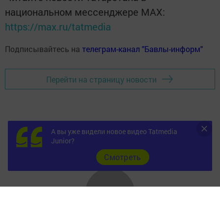
национальном мессенджере MАХ:
https://max.ru/tatmedia
Подписывайтесь на
телеграм-канал "Бавлы-информ"
Перейти на страницу новости
А вы уже видели новое видео Tatmedia
Junior?
Cмотреть