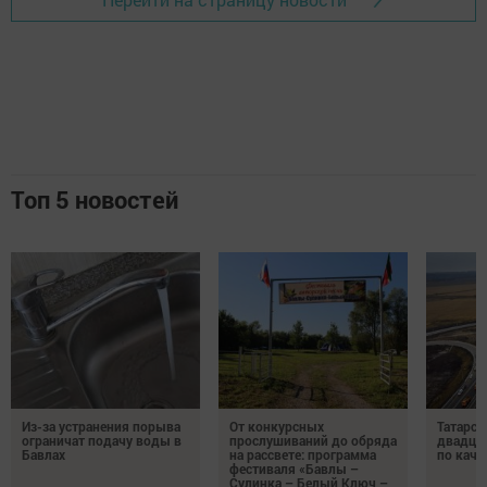
Топ 5 новостей
Из-за устранения порыва
От конкурсных
Татарст
ограничат подачу воды в
прослушиваний до обряда
двадцат
Бавлах
на рассвете: программа
по каче
фестиваля «Бавлы –
Сулинка – Белый Ключ –