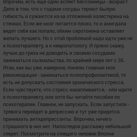
Впрочем, есть еще один аспект бессонницы - возраст.
Дело в том, что с годами сосуды теряют былую
гибкость и сужаются из-за отложений холестерина на
стенках. Если же мозг питается плохо, то и амигдала
ведет себя как попало, обмен серотонина оставляет
желать лучшего. Но с этой проблемой надо идти уже не
к психотерапевту, а к невропатологу. И прямо скажу,
лучше до греха не доводить и своими сосудами
заниматься сызмальства, по крайней мере лет с 35.
Итак, как вы уже, наверное, поняли, главная моя
рекомендация - заниматься психопрофилактикой, то
есть не допускать состояния хронического стресса.
Если чувствуете, что стресс накапливается, - или идите
к психотерапевту, или хотя бы читайте пособия по
психотерапии. Главное, не запускать. Если запустили -
тревога перейдет в депрессию и тут уже придется
принимать антидепрессанты. Впрочем, ничего
страшного в них нет. Напоследок расскажу небольшой
секрет. Посмотрите на спящего человек Вполне