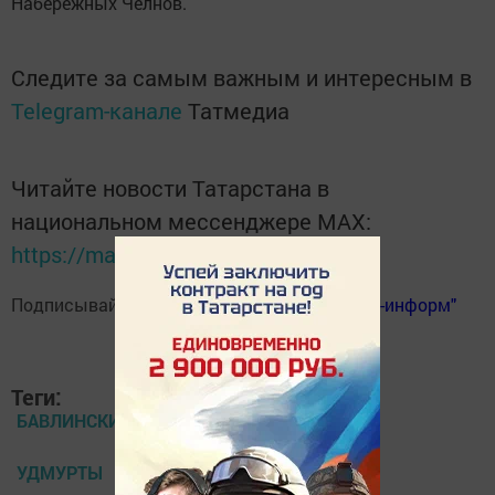
Набережных Челнов.
Следите за самым важным и интересным в
Telegram-канале
Татмедиа
Читайте новости Татарстана в
национальном мессенджере MАХ:
https://max.ru/tatmedia
Подписывайтесь на
телеграм-канал "Бавлы-информ"
Теги:
БАВЛИНСКИЙ РАЙОН
УДМУРТЫ