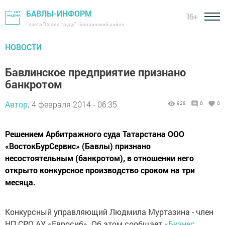
БАВЛЫ-ИНФОРМ
16+
Газета "Слава труду" - Бавлинский район
НОВОСТИ
Бавлинское предприятие признано
банкротом
Автор,
4 февраля 2014 - 06:35
928
0
0
Решением Арбитражного суда Татарстана ООО
«ВостокБурСервис» (Бавлы) признано
несостоятельным (банкротом), в отношении него
открыто конкурсное производство сроком на три
месяца.
Конкурсный управляющий Людмила Муртазина - член
НП СРО АУ «Евросиб». Об этом сообщает
«Бизнес