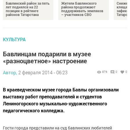
Бавлинский район за пять
Жители Бавлинского
Снижени
лет поднялся на 22
района продолжают
клещей
позиции в рейтинге
поддерживать земляков
зафикс
районов Татарстана
– участников СВО
Татарст
КУЛЬТУРА
Бавлинцам подарили в музее
«разноцветное» настроение
Автор,
2 февраля 2014 - 06:23
876
0
0
В краеведческом музее города Бавлы организовали
выставку работ преподавателей и студентов
Лениногорского музыкально-художественного
педагогического колледжа.
Гости города представили на суд бавлинских любителей