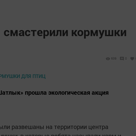
 смастерили кормушки
639
0
Шатлык» прошла экологическая акция
ыли развешаны на территории центра
ушки, в которые ребята насыпали корм и