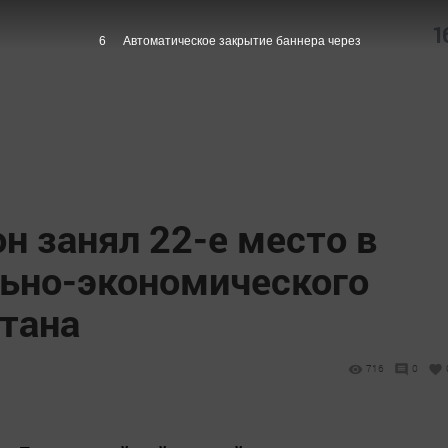
1
5
Автоматическое закрытие баннера через
н занял 22-е место в
льно-экономического
стана
716
0