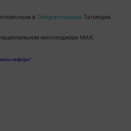
интересным в
Telegram-канале
Татмедиа
в национальном мессенджере MАХ:
Бавлы-информ"