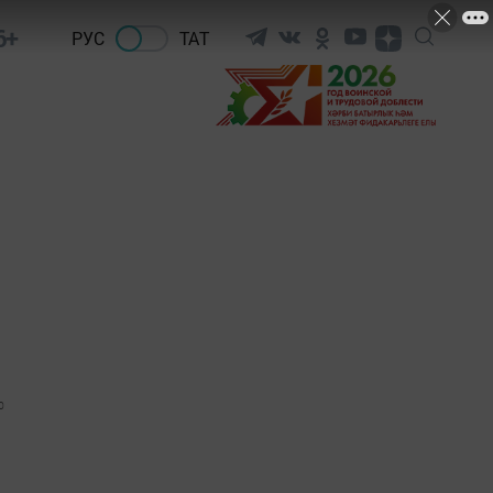
6+
РУС
ТАТ
0