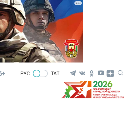
6+
РУС
ТАТ