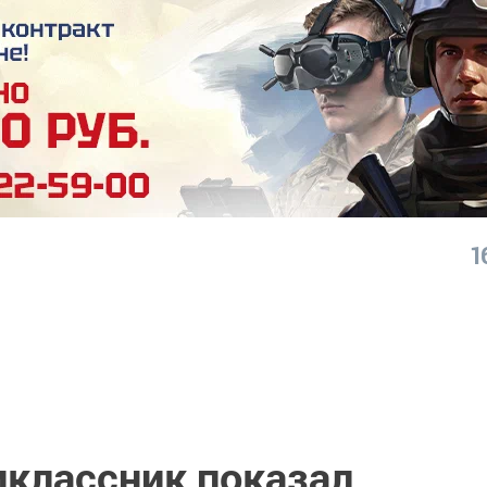
1
иклассник показал