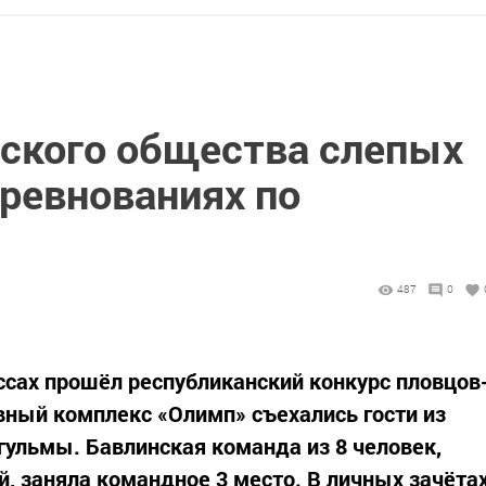
ского общества слепых
оревнованиях по
487
0
сах прошёл республиканский конкурс пловцов
вный комплекс «Олимп» съехались гости из
угульмы. Бавлинская команда из 8 человек,
, заняла командное 3 место. В личных зачёта