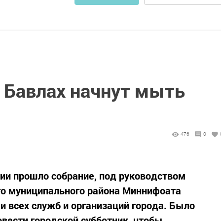
в Бавлах начнут мыть
476
0
ии прошло собрание, под руководством
го муниципального района Миннифоата
и всех служб и организаций города. Было
овести городской субботник, чтобы