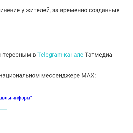
винение у жителей, за временно созданные
интересным в
Telegram-канале
Татмедиа
в национальном мессенджере MАХ:
Бавлы-информ"