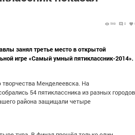
569
0
влы занял третье место в открытой
ьной игре «Самый умный пятиклассник-2014».
о творчества Менделеевска. На
собрались 54 пятиклассника из разных городов
нашего района защищали четыре
тыре тура. В финал прошёл только один