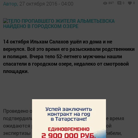
Автор,
27 октября 2016 - 04:00
897
0
0
14 октября Ильхам Салахов ушёл из дома и не
вернулся. Всё это время его разыскивали родственники
и полиция. Вчера тело 52-летнего мужчины нашли
спасатели в городском озере, недалеко от смотровой
площадки.
Проведено опознание, личность погибшего
подтвердили его родственники. В настоящее время
ожидаются результаты судебно-медицинской
экспертизы для выяснения обстоятельств гибели,