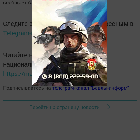
сообщает Альметьевское
ТВ
.
Следите за самым важным и интересным в
Telegram-канале
Татмедиа
Читайте новости Татарстана в
национальном мессенджере MАХ:
https://max.ru/tatmedia
Подписывайтесь на
телеграм-канал "Бавлы-информ"
Перейти на страницу новости