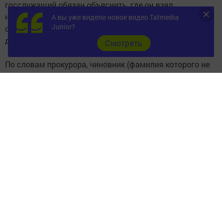
госслужащий обязан объяснить, где он взял
недостающую сумму. Например, он мог взять кредит,
А вы уже видели новое видео Tatmedia
Junior?
ссуду... Но это надо подтвердить документально. А в
данном случае подтверждения доходов не оказалось.
Cмотреть
По словам прокурора, чиновник (фамилия которого не
озвучивается до вступления решения суда в силу)
указал в декларации, что квартиру стоимостью 2,5 млн
рублей в новом жилом комплексе, автомобили «Ниссан-
Сентра» стоимостью 798 тыс. рублей и «Ниссан-Жук»
для жены за 783 тыс. рублей он получил в дар от
родственников, а на самом деле все эти приобретения
сделал сам - за наличные.
В соответствии с Федеральным законом «О контроле за
соответствием расходов лиц, замещающих
государственные должности, и иных лиц их доходам»
по завершении проверки в Управлении
Росприроднадзора природоохранный прокурор