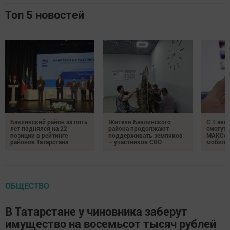
Топ 5 новостей
Бавлинский район за пять
Жители Бавлинского
С 1 авг
лет поднялся на 22
района продолжают
смогут 
позиции в рейтинге
поддерживать земляков
МАКСом
районов Татарстана
– участников СВО
мобиль
ОБЩЕСТВО
В Татарстане у чиновника заберут
имущество на восемьсот тысяч рублей