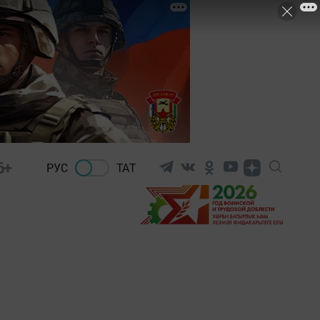
6+
РУС
ТАТ