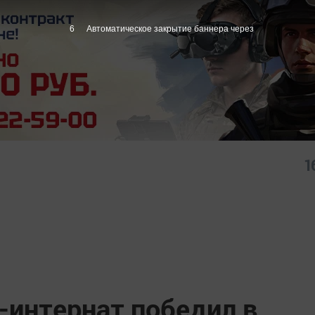
5
Автоматическое закрытие баннера через
1
-интернат победил в