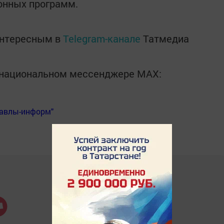
онных программ.
интересным в
Telegram-канале
Татмедиа
в национальном мессенджере MАХ:
Бавлы-информ"