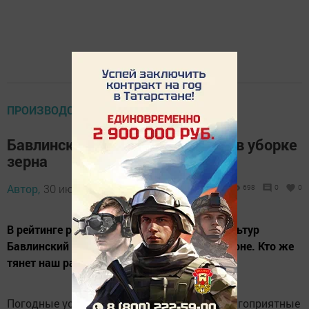
ПРОИЗВОДСТВО
Бавлинский район пока отстаёт в уборке
зерна
Автор,
30 июля 2013 - 13:38
698
0
0
В рейтинге районов по уборке зерновых культур
Бавлинский район находится в «красной» зоне. Кто же
тянет наш район назад?
Погодные условия в этом году не очень благоприятные