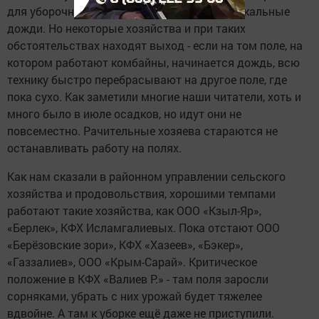
для уборочных работ, каждый день идут локальные
дожди. Но некоторые хозяйства и при таких
обстоятельствах находят выход - если на том поле, на
котором работают комбайны, начинается дождь, всю
технику быстро перебрасывают на другое поле, где
пока сухо. Как заметили многие наши читатели, хоть и
много было в июле осадков, но идут они не
повсеместно. Рачительные хозяева стараются не
останавливать работу на полях.
Как нам сказали в районном управлении сельского
хозяйства и продовольствия, хорошими темпами
работают такие хозяйства, как ООО «Кзыл-Яр»,
«Берлек», КФХ Исламгалиевых. Пока отстают ООО
«Берёзовские зори», КФХ «Хазеев», «Бэкер»,
«Газзалиев», ООО «Крым-Сарай». Критическое
положение в КФХ «Валиев Р.» - там поля заросли
сорняками, убрать с них урожай будет тяжелее
вдвойне. А там к уборке ещё даже не приступили.