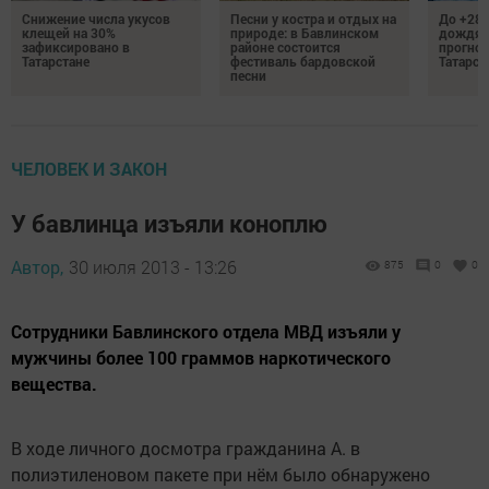
Снижение числа укусов
Песни у костра и отдых на
До +28 
клещей на 30%
природе: в Бавлинском
дождям
зафиксировано в
районе состоится
прогноз
Татарстане
фестиваль бардовской
Татарст
песни
ЧЕЛОВЕК И ЗАКОН
У бавлинца изъяли коноплю
Автор,
30 июля 2013 - 13:26
875
0
0
Сотрудники Бавлинского отдела МВД изъяли у
мужчины более 100 граммов наркотического
вещества.
В ходе личного досмотра гражданина А. в
полиэтиленовом пакете при нём было обнаружено