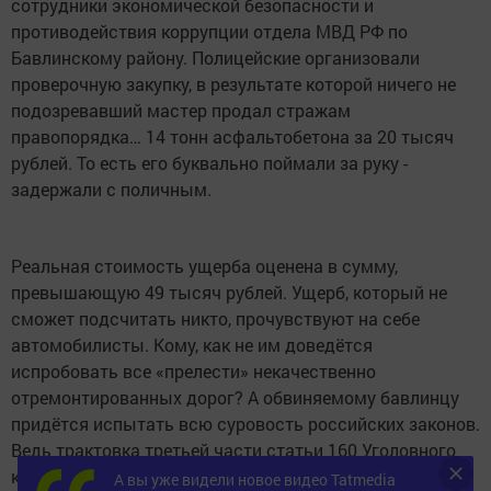
сотрудники экономической безопасности и
противодействия коррупции отдела МВД РФ по
Бавлинскому району. Полицейские организовали
проверочную закупку, в результате которой ничего не
подозревавший мастер продал стражам
правопорядка… 14 тонн асфальтобетона за 20 тысяч
рублей. То есть его буквально поймали за руку -
задержали с поличным.
Реальная стоимость ущерба оценена в сумму,
превышающую 49 тысяч рублей. Ущерб, который не
сможет подсчитать никто, прочувствуют на себе
автомобилисты. Кому, как не им доведётся
испробовать все «прелести» некачественно
отремонтированных дорог? А обвиняемому бавлинцу
придётся испытать всю суровость российских законов.
Ведь трактовка третьей части статьи 160 Уголовного
кодекса РФ - «присвоение или растрата, совершённая
А вы уже видели новое видео Tatmedia